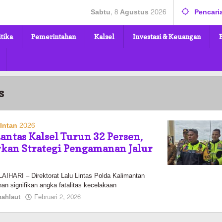
Sabtu, 8 Agustus 2026
Pencari
itika
Pemerintahan
Kalsel
Investasi & Keuangan
s
Intan 2026
Lantas Kalsel Turun 32 Persen,
rkan Strategi Pengamanan Jalur
ARI – Direktorat Lalu Lintas Polda Kalimantan
an signifikan angka fatalitas kecelakaan
oleh
ahlaut
Februari 2, 2026
Pasto