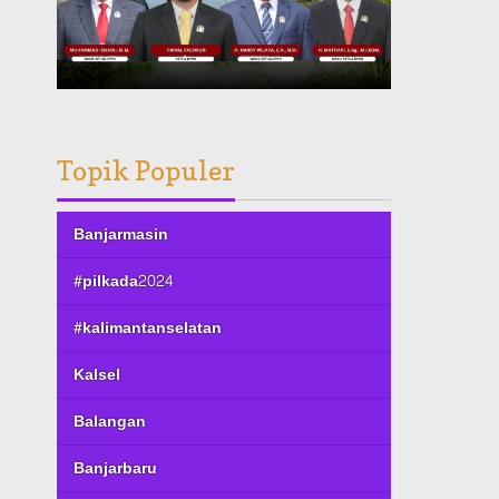
Topik Populer
Banjarmasin
#pilkada2024
#kalimantanselatan
Kalsel
Balangan
Banjarbaru