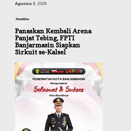
Agustus 8, 2026
Headline
Panaskan Kembali Arena
Panjat Tebing, FPTI
Banjarmasin Siapkan
Sirkuit se-Kalsel
Agustus 8, 2026
Sosial & Keagamaan
Hari Pramuka ke-65,
Kwarcab Banjarmasin
Ziarah ke Makam Pangeran
Antasari dan Gelar Ulang
Janji
Agustus 8, 2026