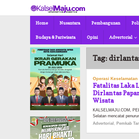
Lewati
ke
konten
Home
Nusantara
Pembangunan
Pol
Budaya & Pariwisata
Opini
Advertorial
Tag:
dirlanta
Operasi Keselamatan 
Fatalitas Laka 
Dirlantas Papa
Wisata
KALSELMAJU.COM, PELAIH
Selatan mencatat penurun
Advertorial
,
Pemkab Tan