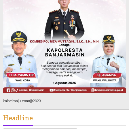
Dipadamkan, Kadishut Kalsel
Memimpin Langsung Aksi di Lapangan
Agustus 6, 2026
Advertorial
Pemkab Balangan
Silaturahmi ke DPRD Balangan, Kapolres
AKBP Arif Mansyur Perkuat Koordinasi
Keamanan Daerah
Agustus 6, 2026
kalselmaju.com@2023
Headline