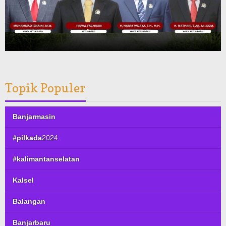
Topik Populer
Banjarmasin
#pilkada2024
#kalimantanselatan
Kalsel
Balangan
Banjarbaru