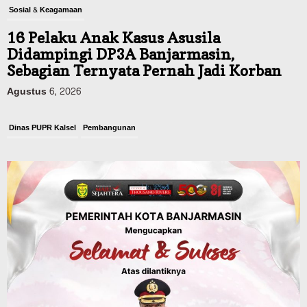
Sosial & Keagamaan
16 Pelaku Anak Kasus Asusila
Didampingi DP3A Banjarmasin,
Sebagian Ternyata Pernah Jadi Korban
Agustus 6, 2026
Dinas PUPR Kalsel
Pembangunan
Tindak Lanjut Pascakecelakaan Maut,
Pemerintah Janji Tingkatkan Fasilitas
Keselamatan Jalan Alternatif
Banjarbaru–Batulicin
Agustus 6, 2026
Dinas Kehutanan Kalsel
Tahura Sultan Adam Sempat Alami
Kebakaran Lahan, Api Berhasil