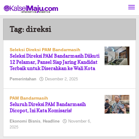
Lewati
ke
konten
Tag:
direksi
Seleksi Direksi PAM Bandarmasih
Seleksi Direksi PAM Bandarmasih Diikuti
12 Pelamar, Pansel Siap Jaring Kandidat
Terbaik untuk Diserahkan ke Wali Kota
oleh
Pemerintahan
Desember 2, 2025
Pasto
PAM Bandarmasih
Seluruh Direksi PAM Bandarmasih
Dicopot, Ini Kata Komisaris!
Ekonomi Bisnis
,
Headline
November 6,
oleh
2025
Pasto