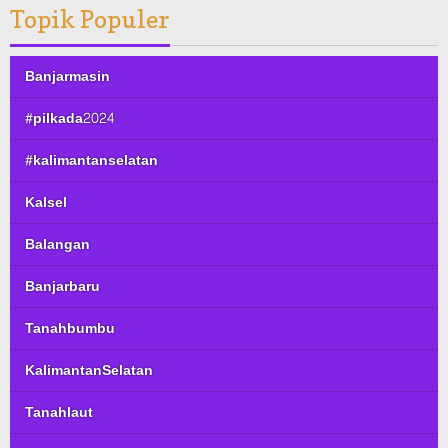
Topik Populer
Banjarmasin
#pilkada2024
#kalimantanselatan
Kalsel
Balangan
Banjarbaru
Tanahbumbu
KalimantanSelatan
Tanahlaut