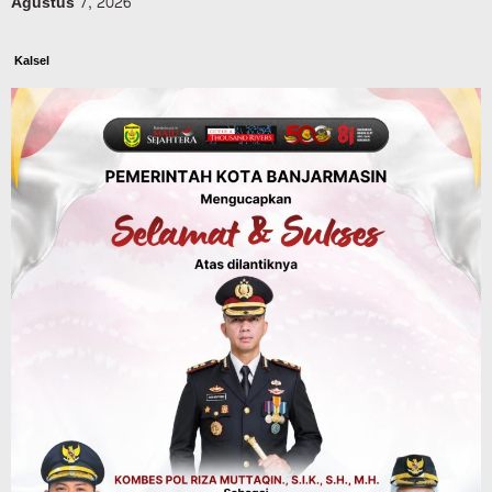
Agustus 7, 2026
Kalsel
Operasi Sikat Intan 2026 Berakhir, Polda
Kalsel Amankan Ribuan Miras Hingga
Beberapa Tuak
Agustus 7, 2026
Advertorial
Pemkab Balangan
Silaturahmi ke DPRD Balangan, Kapolres
AKBP Arif Mansyur Perkuat Koordinasi
Keamanan Daerah
Agustus 6, 2026
Dinas PUPR Kalsel
Headline
Pembangunan
Jalan Veteran Km 5,5 Sungai Lulut