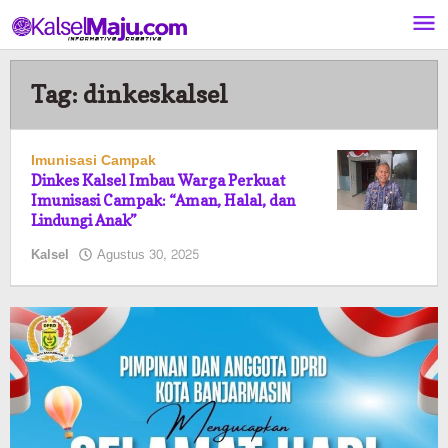
Lewati
ke
konten
Tag:
dinkeskalsel
Imunisasi Campak
Dinkes Kalsel Imbau Warga Perkuat
Imunisasi Campak: “Aman, Halal, dan
Lindungi Anak”
oleh
Kalsel
Agustus 30, 2025
Pasto