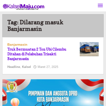
Lewati
ke
konten
Tag:
Dilarang masuk
Banjarmasin
Banjarmasin
Truk Bermuatan 2 Ton Ubi Cilembu
Ditahan di Pelabuhan Trisakti
Banjarmasin
oleh
Headline
,
Kalsel
Maret 27, 2025
Pasto