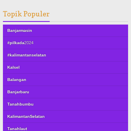
Topik Populer
Banjarmasin
#pilkada2024
#kalimantanselatan
Kalsel
Balangan
Banjarbaru
Tanahbumbu
KalimantanSelatan
Tanahlaut