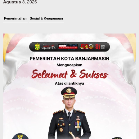
Agustus 8, 2026
Pemerintahan
Sosial & Keagamaan
Banjarmasin Pilot Project Perlinsos
Digital, Target 30 Persen IKD Masih
Jauh, Komisi II DPR Turun Tangan
Agustus 7, 2026
Dinas PUPR Kalsel
Headline
Pembangunan
Jalan Veteran Km 5,5 Sungai Lulut
Dibuka Pasca Retak dan Amblas,
Angkutan Bertonase 6 Ton Lebih Tak
Diperbolehkan Melintas
Agustus 7, 2026
Headline