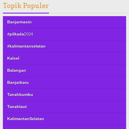
Topik Populer
Banjarmasin
#pilkada2024
#kalimantanselatan
Kalsel
Balangan
Banjarbaru
Tanahbumbu
Tanahlaut
KalimantanSelatan