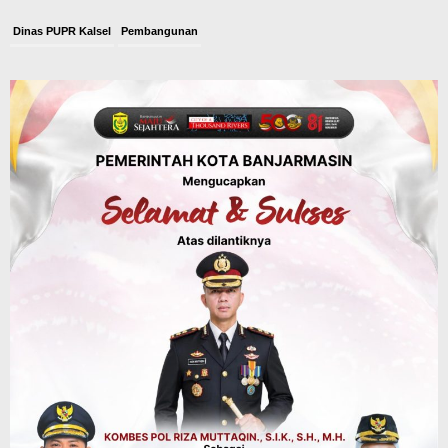
Dinas PUPR Kalsel
Pembangunan
Tindak Lanjut Pascakecelakaan Maut,
Pemerintah Janji Tingkatkan Fasilitas
Keselamatan Jalan Alternatif
Banjarbaru–Batulicin
Agustus 6, 2026
Dinas Kehutanan Kalsel
Tahura Sultan Adam Sempat Alami
Kebakaran Lahan, Api Berhasil
Dipadamkan, Kadishut Kalsel
Memimpin Langsung Aksi di Lapangan
Agustus 6, 2026
Advertorial
Pemkab Balangan