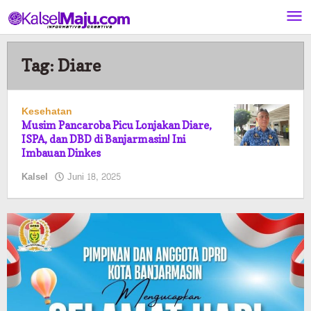
Lewati
ke
konten
Tag:
Diare
Kesehatan
Musim Pancaroba Picu Lonjakan Diare,
ISPA, dan DBD di Banjarmasin! Ini
Imbauan Dinkes
oleh
Kalsel
Juni 18, 2025
Pasto