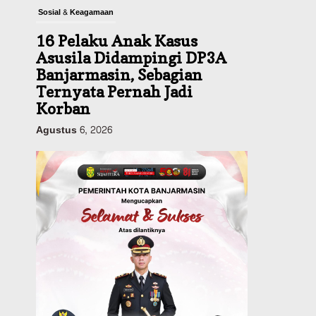
Sosial & Keagamaan
16 Pelaku Anak Kasus
Asusila Didampingi DP3A
Banjarmasin, Sebagian
Ternyata Pernah Jadi
Korban
Agustus 6, 2026
Dinas PUPR Kalsel
Pembangunan
Tindak Lanjut
Pascakecelakaan Maut,
Pemerintah Janji
Tingkatkan Fasilitas
Keselamatan Jalan
Alternatif Banjarbaru–
Batulicin