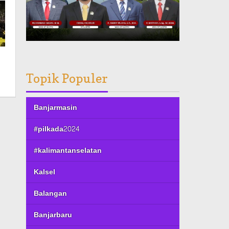
Topik Populer
Banjarmasin
#pilkada2024
#kalimantanselatan
Kalsel
Balangan
Banjarbaru