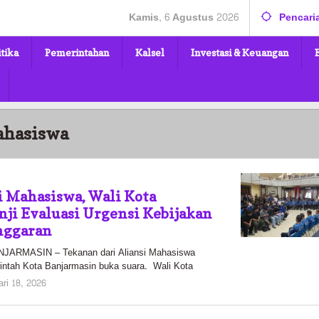
Kamis, 6 Agustus 2026
Pencari
itika
Pemerintahan
Kalsel
Investasi & Keuangan
hasiswa
i Mahasiswa, Wali Kota
nji Evaluasi Urgensi Kebijakan
nggaran
RMASIN – Tekanan dari Aliansi Mahasiswa
ntah Kota Banjarmasin buka suara. Wali Kota
oleh
ari 18, 2026
Pasto