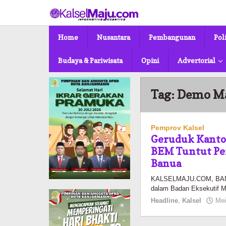
Lewati
ke
konten
Home
Nusantara
Pembangunan
Pol
Budaya & Pariwisata
Opini
Advertorial
Tag:
Demo M
Pemprov Kalsel
Geruduk Kanto
BEM Tuntut Pe
Banua
KALSELMAJU.COM, BANJ
dalam Badan Eksekutif 
Headline
,
Kalsel
Mei