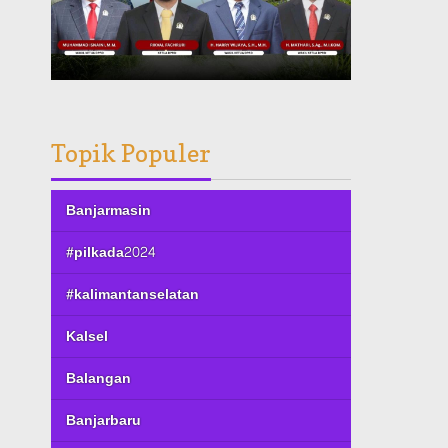
Topik Populer
Banjarmasin
#pilkada2024
#kalimantanselatan
Kalsel
Balangan
Banjarbaru