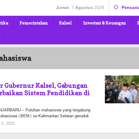
Jumat, 7 Agustus 2026
Pencari
itika
Pemerintahan
Kalsel
Investasi & Keuangan
ahasiswa
r Gubernur Kalsel, Gabungan
rbaikan Sistem Pendidikan di
ARBARU – Puluhan mahasiswa yang tergabung
Mahasiswa (BEM) se-Kalimantan Selatan geruduk
oleh
 2, 2025
Pasto