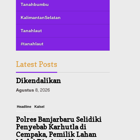
Tanahbumbu
KalimantanSelatan
Tanahlaut
#tanahlaut
Latest Posts
Headline
Kalsel
Polres Banjarbaru Selidiki
Penyebab Karhutla di
Cempaka, Pemilik Lahan
Mulai Dimintai Keterangan
Agustus 8, 2026