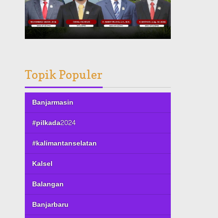
Topik Populer
Banjarmasin
#pilkada2024
#kalimantanselatan
Kalsel
Balangan
Banjarbaru