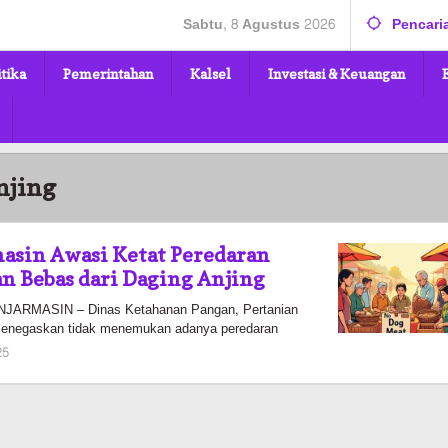
Sabtu, 8 Agustus 2026
Pencari
itika
Pemerintahan
Kalsel
Investasi & Keuangan
njing
asin Awasi Ketat Peredaran
an Bebas dari Daging Anjing
ARMASIN – Dinas Ketahanan Pangan, Pertanian
enegaskan tidak menemukan adanya peredaran
oleh
25
Pasto