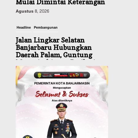
Headline
Pembangunan
Jalan Lingkar Selatan
Banjarbaru Hubungkan
Daerah Palam, Guntung
Manggis, hingga Batibati,
Target Urai Kemacetan dan
Buka Kawasan Baru
Agustus 8, 2026
Headline
Panaskan Kembali Arena
Panjat Tebing, FPTI
Banjarmasin Siapkan
Sirkuit se-Kalsel
Agustus 8, 2026