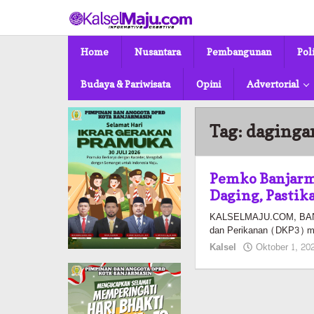
Lewati
ke
konten
Home
Nusantara
Pembangunan
Pol
Budaya & Pariwisata
Opini
Advertorial
Tag:
daginga
Pemko Banjarm
Daging, Pastik
KALSELMAJU.COM, BANJ
dan Perikanan (DKP3) m
Kalsel
Oktober 1, 20