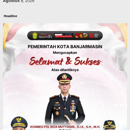
Agustus 8, 2026
Headline
Panaskan Kembali Arena Panjat Tebing,
FPTI Banjarmasin Siapkan Sirkuit se-
Kalsel
Agustus 8, 2026
Sosial & Keagamaan
Hari Pramuka ke-65, Kwarcab
Banjarmasin Ziarah ke Makam Pangeran
Antasari dan Gelar Ulang Janji
Agustus 8, 2026
Advertorial
Dinas Kehutanan Kalsel
Api Sempat Berkobar, Karhutla di