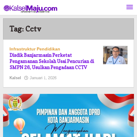
Lewati
ke
konten
Tag:
Cctv
Infrastruktur Pendidikan
Disdik Banjarmasin Perketat
Pengamanan Sekolah Usai Pencurian di
SMPN 26, Usulkan Pengadaan CCTV
oleh
Kalsel
Januari 1, 2026
Pasto