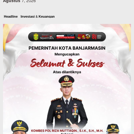
Agustus 7, 2026
Headline
Investasi & Keuangan
KUA-PPAS 2027 Banjarbaru Defisit 170
Miliar, Pendapatan 1,2 Triliun Belanja
1,37 Triliun, Tutup Kekurangan dari
SiLPA
Agustus 7, 2026
Kalsel
Operasi Sikat Intan 2026 Berakhir, Polda
Kalsel Amankan Ribuan Miras Hingga
Beberapa Tuak
Agustus 7, 2026
Pemerintahan
Sosial & Keagamaan