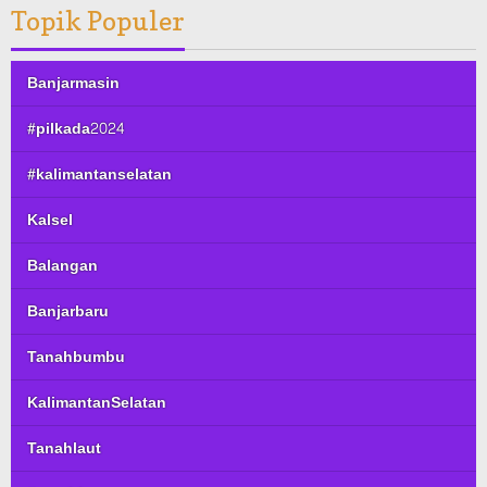
Topik Populer
Banjarmasin
#pilkada2024
#kalimantanselatan
Kalsel
Balangan
Banjarbaru
Tanahbumbu
KalimantanSelatan
Tanahlaut