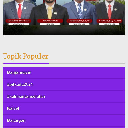
Topik Populer
Banjarmasin
#pilkada2024
#kalimantanselatan
Kalsel
Balangan