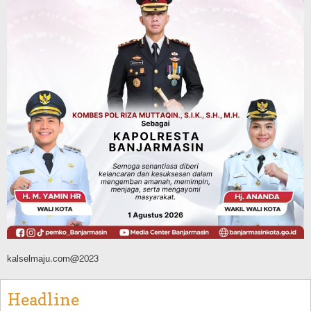
Kebakaran Lahan, Api Berhasil
Dipadamkan, Kadishut Kalsel
Memimpin Langsung Aksi di Lapangan
Agustus 6, 2026
Advertorial
Pemkab Balangan
Silaturahmi ke DPRD Balangan, Kapolres
AKBP Arif Mansyur Perkuat Koordinasi
Keamanan Daerah
Agustus 6, 2026
kalselmaju.com@2023
Headline