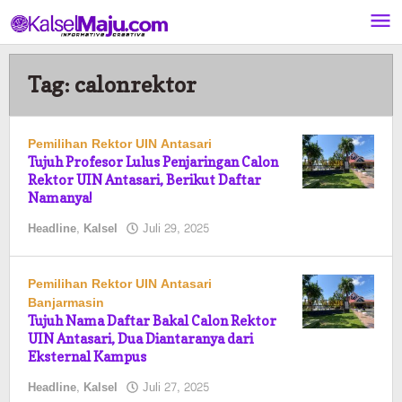
Lewati
ke
konten
Tag:
calonrektor
Pemilihan Rektor UIN Antasari
Tujuh Profesor Lulus Penjaringan Calon
Rektor UIN Antasari, Berikut Daftar
Namanya!
oleh
Headline
,
Kalsel
Juli 29, 2025
Pasto
Pemilihan Rektor UIN Antasari
Banjarmasin
Tujuh Nama Daftar Bakal Calon Rektor
UIN Antasari, Dua Diantaranya dari
Eksternal Kampus
oleh
Headline
,
Kalsel
Juli 27, 2025