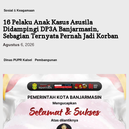
Sosial & Keagamaan
16 Pelaku Anak Kasus Asusila
Didampingi DP3A Banjarmasin,
Sebagian Ternyata Pernah Jadi Korban
Agustus 6, 2026
Dinas PUPR Kalsel
Pembangunan
Tindak Lanjut Pascakecelakaan Maut,
Pemerintah Janji Tingkatkan Fasilitas
Keselamatan Jalan Alternatif
Banjarbaru–Batulicin
Agustus 6, 2026
Dinas Kehutanan Kalsel
Tahura Sultan Adam Sempat Alami