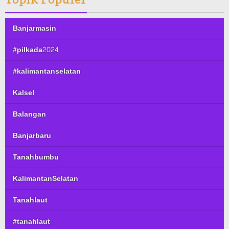
Banjarmasin
#pilkada2024
#kalimantanselatan
Kalsel
Balangan
Banjarbaru
Tanahbumbu
KalimantanSelatan
Tanahlaut
#tanahlaut