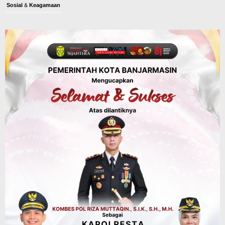
Sosial & Keagamaan
45 Pramuka Banjarmasin Berangkat ke
Jamnas XII Cibubur, Termasuk Dua
Peserta Berkebutuhan Khusus
Agustus 9, 2026
Budaya & Pariwisata
Bunda PAUD Banjarmasin Ajak Anak
Belajar Sambil Lihat Satwa, Jelajah
Literasi di Taman Jahri Saleh
Agustus 9, 2026
Advertorial
Pemkab Balangan
28 Pelajar Halong Balangan Jalani
Latihan Intensif Paskibraka, Ditempa
TNI-Polri Sambut HUT ke-81 RI