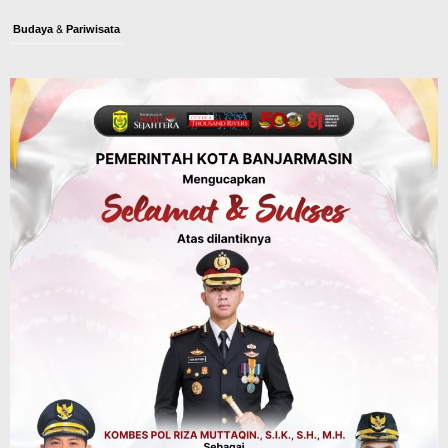
Sambut Ketua Komisi II DPR RI, Yamin
Suguhkan Ikan Sepat Kering dan
Cacapan Khas Banjar
Agustus 8, 2026
Pemerintahan
Sosial & Keagamaan
Banjarmasin Pilot Project Perlinsos
Digital, Target 30 Persen IKD Masih
Jauh, Komisi II DPR Turun Tangan
Agustus 7, 2026
Dinas PUPR Kalsel
Headline
Pembangunan
Jalan Veteran Km 5,5 Sungai Lulut
Dibuka Pasca Retak dan Amblas,
Angkutan Bertonase 6 Ton Lebih Tak
Diperbolehkan Melintas