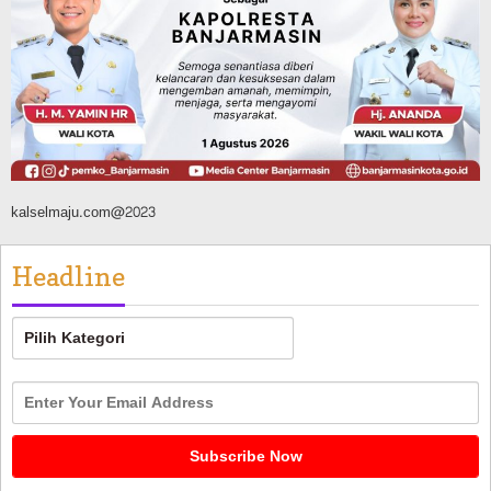
Agustus 7, 2026
Headline
Panaskan Kembali Arena Panjat Tebing,
FPTI Banjarmasin Siapkan Sirkuit se-
Kalsel
Agustus 8, 2026
kalselmaju.com@2023
Headline
Headline