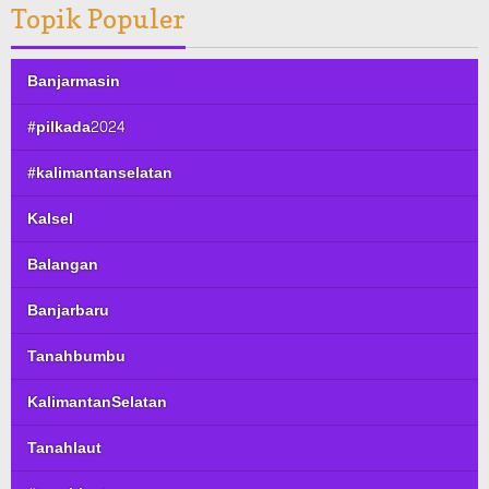
Topik Populer
Banjarmasin
#pilkada2024
#kalimantanselatan
Kalsel
Balangan
Banjarbaru
Tanahbumbu
KalimantanSelatan
Tanahlaut