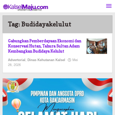
Lewati
ke
konten
Tag:
Budidayakelulut
Gabungkan Pemberdayaan Ekonomi dan
Konservasi Hutan, Tahura Sultan Adam
Kembangkan Budidaya Kelulut
Advertorial
,
Dinas Kehutanan Kalsel
Mei
oleh
28, 2026
Kalselmaju
Pimred