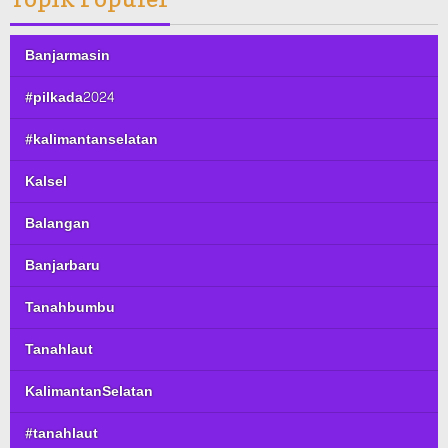
Banjarmasin
#pilkada2024
#kalimantanselatan
Kalsel
Balangan
Banjarbaru
Tanahbumbu
Tanahlaut
KalimantanSelatan
#tanahlaut