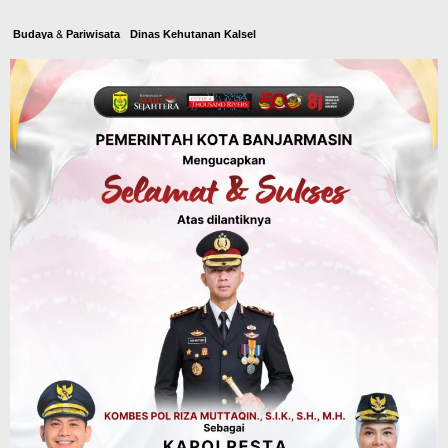
Budaya & Pariwisata
Dinas Kehutanan Kalsel
Objek Wisata Tahura Mandiangin
Ditutup Sementara, Antisipasi
Kebarakan Hutan
Agustus 6, 2026
Kalsel
Kolaborasi dengan DLH Kalsel,
Komunitas Jurnalis di Kalsel Lakukan
Penghijauan di Sungai Rangas
Agustus 6, 2026
Dinas PUPR Kalsel
Pembangunan
Tindak Lanjut Pascakecelakaan Maut,
Pemerintah Janji Tingkatkan Fasilitas