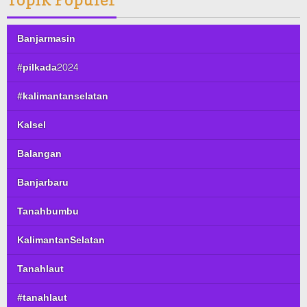
Banjarmasin
#pilkada2024
#kalimantanselatan
Kalsel
Balangan
Banjarbaru
Tanahbumbu
KalimantanSelatan
Tanahlaut
#tanahlaut