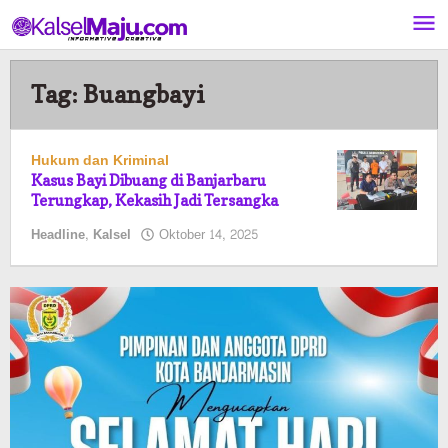
Lewati
ke
konten
Tag:
Buangbayi
Hukum dan Kriminal
Kasus Bayi Dibuang di Banjarbaru
Terungkap, Kekasih Jadi Tersangka
oleh
Headline
,
Kalsel
Oktober 14, 2025
Pasto