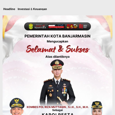
Headline
Investasi & Keuangan
KUA-PPAS 2027 Banjarbaru Defisit 170
Miliar, Pendapatan 1,2 Triliun Belanja
1,37 Triliun, Tutup Kekurangan dari
SiLPA
Agustus 7, 2026
Kalsel
Operasi Sikat Intan 2026 Berakhir, Polda
Kalsel Amankan Ribuan Miras Hingga
Beberapa Tuak
Agustus 7, 2026
Pemerintahan
Sosial & Keagamaan
Banjarmasin Pilot Project Perlinsos