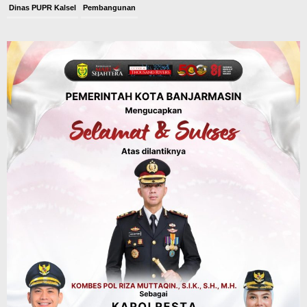
Dinas PUPR Kalsel
Pembangunan
Tindak Lanjut Pascakecelakaan Maut,
Pemerintah Janji Tingkatkan Fasilitas
Keselamatan Jalan Alternatif
Banjarbaru–Batulicin
Agustus 6, 2026
Dinas Kehutanan Kalsel
Tahura Sultan Adam Sempat Alami
Kebakaran Lahan, Api Berhasil
Dipadamkan, Kadishut Kalsel
Memimpin Langsung Aksi di Lapangan
Agustus 6, 2026
Advertorial
Pemkab Balangan
Silaturahmi ke DPRD Balangan, Kapolres