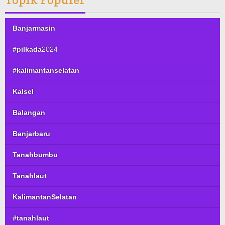
Banjarmasin
#pilkada2024
#kalimantanselatan
Kalsel
Balangan
Banjarbaru
Tanahbumbu
Tanahlaut
KalimantanSelatan
#tanahlaut