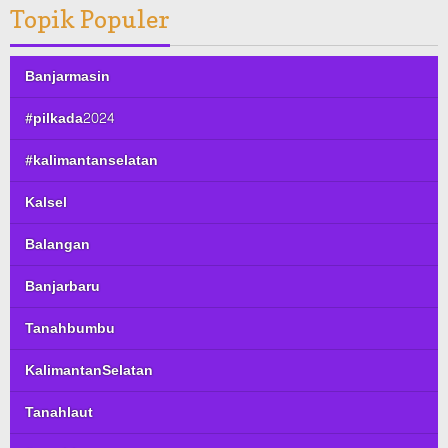
Topik Populer
Banjarmasin
#pilkada2024
#kalimantanselatan
Kalsel
Balangan
Banjarbaru
Tanahbumbu
KalimantanSelatan
Tanahlaut