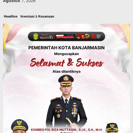
Agustus 7, 2026
Headline
Investasi & Keuangan
KUA-PPAS 2027 Banjarbaru Defisit 170
Miliar, Pendapatan 1,2 Triliun Belanja
1,37 Triliun, Tutup Kekurangan dari
SiLPA
Agustus 7, 2026
Kalsel
Operasi Sikat Intan 2026 Berakhir, Polda
Kalsel Amankan Ribuan Miras Hingga
Beberapa Tuak
Agustus 7, 2026
Pemerintahan
Sosial & Keagamaan