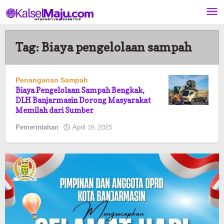
Lewati
ke
konten
Tag:
Biaya pengelolaan sampah
Penanganan Sampah
Biaya Pengelolaan Sampah Bengkak,
DLH Banjarmasin Dorong Masyarakat
Memilah dari Sumber
oleh
Pemerintahan
April 19, 2025
Pasto