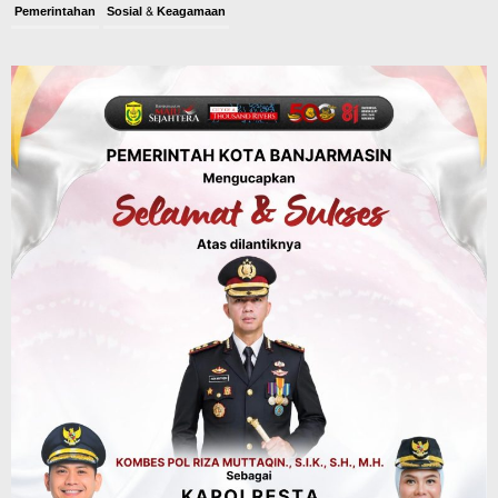
Pemerintahan
Sosial & Keagamaan
Banjarmasin Pilot Project Perlinsos
Digital, Target 30 Persen IKD Masih
Jauh, Komisi II DPR Turun Tangan
Agustus 7, 2026
Dinas PUPR Kalsel
Headline
Pembangunan
Jalan Veteran Km 5,5 Sungai Lulut
Dibuka Pasca Retak dan Amblas,
Angkutan Bertonase 6 Ton Lebih Tak
Diperbolehkan Melintas
Agustus 7, 2026
Headline
Panaskan Kembali Arena Panjat Tebing,
FPTI Banjarmasin Siapkan Sirkuit se-