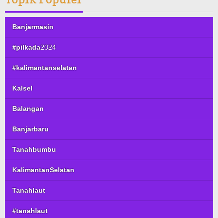
Banjarmasin
#pilkada2024
#kalimantanselatan
Kalsel
Balangan
Banjarbaru
Tanahbumbu
KalimantanSelatan
Tanahlaut
#tanahlaut