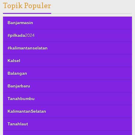
Topik Populer
Banjarmasin
#pilkada2024
#kalimantanselatan
Kalsel
Balangan
Banjarbaru
Tanahbumbu
KalimantanSelatan
Tanahlaut