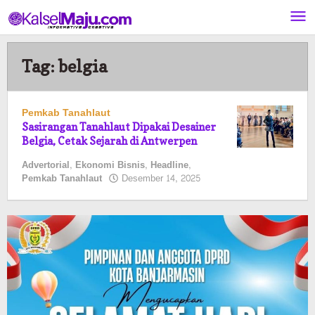
Lewati
ke
konten
Tag:
belgia
Pemkab Tanahlaut
Sasirangan Tanahlaut Dipakai Desainer
Belgia, Cetak Sejarah di Antwerpen
Advertorial
,
Ekonomi Bisnis
,
Headline
,
oleh
Pemkab Tanahlaut
Desember 14, 2025
Pasto