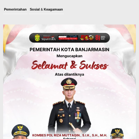
Pemerintahan
Sosial & Keagamaan
Banjarmasin Pilot Project Perlinsos
Digital, Target 30 Persen IKD Masih
Jauh, Komisi II DPR Turun Tangan
Agustus 7, 2026
Dinas PUPR Kalsel
Headline
Pembangunan
Jalan Veteran Km 5,5 Sungai Lulut
Dibuka Pasca Retak dan Amblas,
Angkutan Bertonase 6 Ton Lebih Tak
Diperbolehkan Melintas
Agustus 7, 2026
Headline
Panaskan Kembali Arena Panjat Tebing,