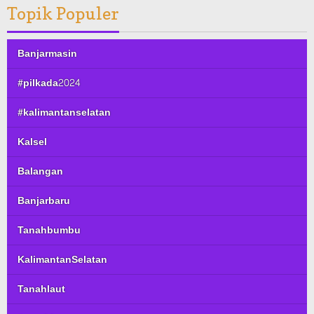
Topik Populer
Banjarmasin
#pilkada2024
#kalimantanselatan
Kalsel
Balangan
Banjarbaru
Tanahbumbu
KalimantanSelatan
Tanahlaut