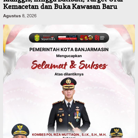
Agustus 8, 2026
Headline
Panaskan Kembali Arena Panjat Tebing,
FPTI Banjarmasin Siapkan Sirkuit se-
Kalsel
Agustus 8, 2026
Sosial & Keagamaan
Hari Pramuka ke-65, Kwarcab
Banjarmasin Ziarah ke Makam Pangeran
Antasari dan Gelar Ulang Janji
Agustus 8, 2026
Advertorial
Dinas Kehutanan Kalsel
Api Sempat Berkobar, Karhutla di