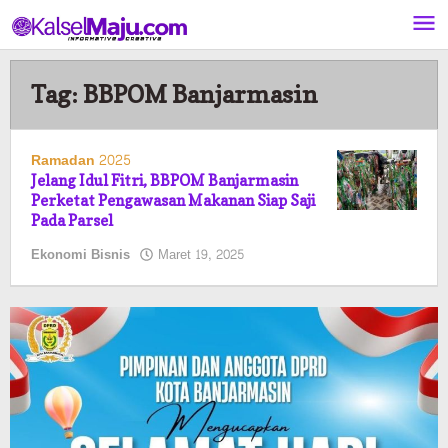
Lewati
ke
konten
Tag:
BBPOM Banjarmasin
Ramadan 2025
Jelang Idul Fitri, BBPOM Banjarmasin
Perketat Pengawasan Makanan Siap Saji
Pada Parsel
oleh
Ekonomi Bisnis
Maret 19, 2025
Pasto