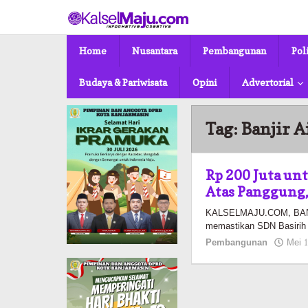
Lewati
ke
konten
Home
Nusantara
Pembangunan
Pol
Budaya & Pariwisata
Opini
Advertorial
Tag:
Banjir A
Rp 200 Juta un
Atas Panggung,
KALSELMAJU.COM, BANJ
memastikan SDN Basirih 
Pembangunan
Mei 