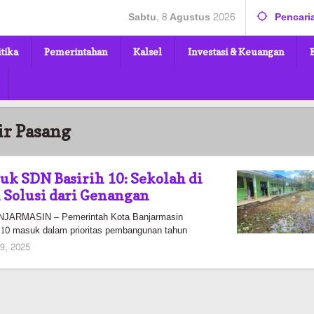
Sabtu, 8 Agustus 2026
Pencari
itika
Pemerintahan
Kalsel
Investasi & Keuangan
ir Pasang
tuk SDN Basirih 10: Sekolah di
 Solusi dari Genangan
ARMASIN – Pemerintah Kota Banjarmasin
10 masuk dalam prioritas pembangunan tahun
oleh
19, 2025
Pasto