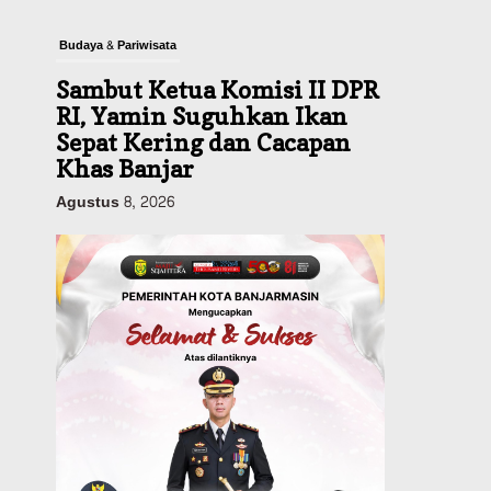
Budaya & Pariwisata
Sambut Ketua Komisi II DPR
RI, Yamin Suguhkan Ikan
Sepat Kering dan Cacapan
Khas Banjar
Agustus 8, 2026
Pemerintahan
Sosial & Keagamaan
Banjarmasin Pilot Project
Perlinsos Digital, Target 30
Persen IKD Masih Jauh,
Komisi II DPR Turun
Tangan
Agustus 7, 2026