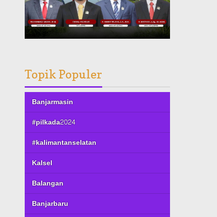
Topik Populer
Banjarmasin
#pilkada2024
#kalimantanselatan
Kalsel
Balangan
Banjarbaru