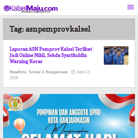
Lewati
ke
konten
Tag:
asnpemprovkalsel
Laporan ASN Pemprov Kalsel Terlibat
Judi Online Nihil, Sekda Syarifuddin
Warning Keras
Headline
,
Sosial & Keagamaan
April 15,
oleh
2026
Kalselmaju
Pimred