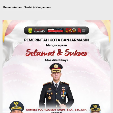
Pemerintahan
Sosial & Keagamaan
Banjarmasin Pilot Project Perlinsos
Digital, Target 30 Persen IKD Masih
Jauh, Komisi II DPR Turun Tangan
Agustus 7, 2026
Dinas PUPR Kalsel
Headline
Pembangunan
Jalan Veteran Km 5,5 Sungai Lulut
Dibuka Pasca Retak dan Amblas,
Angkutan Bertonase 6 Ton Lebih Tak
Diperbolehkan Melintas
Agustus 7, 2026
Headline
Panaskan Kembali Arena Panjat Tebing,