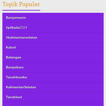
Topik Populer
Banjarmasin
#pilkada2024
#kalimantanselatan
Kalsel
Balangan
Banjarbaru
Tanahbumbu
KalimantanSelatan
Tanahlaut