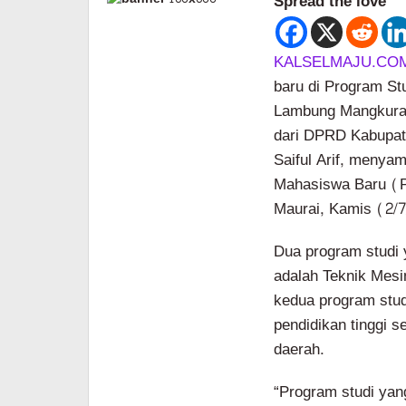
Spread the love
KALSELMAJU.CO
baru di Program S
Lambung Mangkura
dari DPRD Kabupa
Saiful Arif, menya
Mahasiswa Baru (
Maurai, Kamis (2/7
Dua program studi
adalah Teknik Mesin
kedua program stud
pendidikan tinggi
daerah.
“Program studi yan