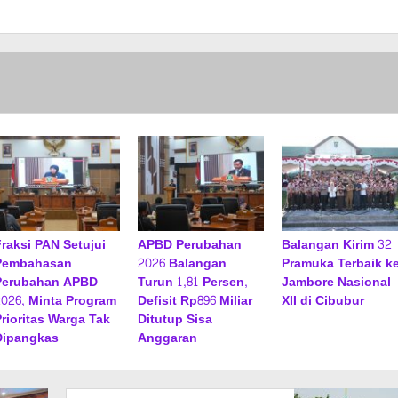
Fraksi PAN Setujui
APBD Perubahan
Balangan Kirim 32
Pembahasan
2026 Balangan
Pramuka Terbaik k
Perubahan APBD
Turun 1,81 Persen,
Jambore Nasional
2026, Minta Program
Defisit Rp896 Miliar
XII di Cibubur
Prioritas Warga Tak
Ditutup Sisa
Dipangkas
Anggaran