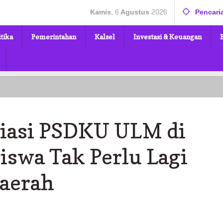
Kamis, 6 Agustus 2026
Pencari
itika
Pemerintahan
Kalsel
Investasi & Keuangan
Saiful
Arif
Apresiasi
PSDKU
esiasi PSDKU ULM di
ULM
di
Balangan,
iswa Tak Perlu Lagi
Mahasiswa
Tak
Daerah
Perlu
Lagi
Kuliah
ke
Luar