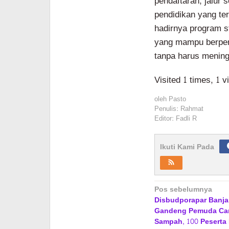
pendaftaran, jalur s
pendidikan yang t
hadirnya program s
yang mampu berpe
tanpa harus mening
Visited 1 times, 1 v
oleh
Pasto
Penulis: Rahmat
Editor: Fadli R
Ikuti Kami Pada
Navigasi
Pos sebelumnya
Disbudporapar Banja
pos
Gandeng Pemuda Cari
Sampah, 100 Peserta 