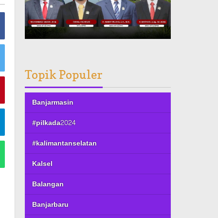
Topik Populer
Banjarmasin
#pilkada2024
#kalimantanselatan
Kalsel
Balangan
Banjarbaru