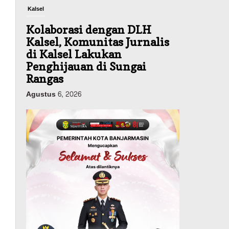
Kalsel
Kolaborasi dengan DLH
Kalsel, Komunitas Jurnalis
di Kalsel Lakukan
Penghijauan di Sungai
Rangas
Agustus 6, 2026
Headline
Pemerintahan
Sejumlah Lahan Pertanian
Alami Kekeringan Imbas
Kemaru, Stok Pangan di
Kalsel Aman?
Agustus 6, 2026
Advertorial
Pemkab Balangan