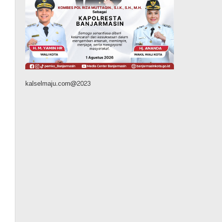
Sambut HUT RI ke-81,
Balangan Gelar Turnamen
Mini Soccer Piala Bupati
Cup, Berlangsung hingga 15
Agustus
Agustus 6, 2026
kalselmaju.com@2023
Advertorial
Pemkab Balangan
Balangan Juara 1 Lomba
B2SA Kalsel, TP PKK Desa
Putat Basiun Andalkan
Pangan Lokal Labu dan Ubi
Agustus 6, 2026