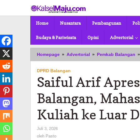
Lewati
ke
konten
Home
Nusantara
Pembangunan
Pol
Budaya & Pariwisata
Opini
Advertorial
Homepage
»
Advertorial
»
Pemkab Balangan
»
DPRD Balangan
Saiful Arif Apr
Balangan, Mahas
Kuliah ke Luar 
oleh
Juli 3, 2026
Pasto
oleh
Pasto