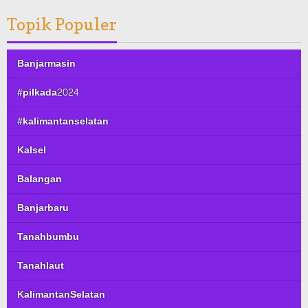
Topik Populer
Banjarmasin
#pilkada2024
#kalimantanselatan
Kalsel
Balangan
Banjarbaru
Tanahbumbu
Tanahlaut
KalimantanSelatan