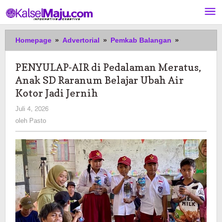
Lewati
ke
konten
PENYULAP-
Homepage
»
Advertorial
»
Pemkab Balangan
»
AIR
di
PENYULAP-AIR di Pedalaman Meratus,
Pedalaman
Anak SD Raranum Belajar Ubah Air
Meratus,
Anak
Kotor Jadi Jernih
SD
oleh
Juli 4, 2026
Raranum
Pasto
oleh
Pasto
Belajar
Ubah
Air
Kotor
Jadi
Jernih