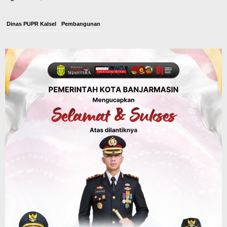
Dinas PUPR Kalsel
Pembangunan
Tindak Lanjut Pascakecelakaan Maut,
Pemerintah Janji Tingkatkan Fasilitas
Keselamatan Jalan Alternatif
Banjarbaru–Batulicin
Agustus 6, 2026
Dinas Kehutanan Kalsel
Tahura Sultan Adam Sempat Alami
Kebakaran Lahan, Api Berhasil
Dipadamkan, Kadishut Kalsel
Memimpin Langsung Aksi di Lapangan
Agustus 6, 2026
Advertorial
Pemkab Balangan