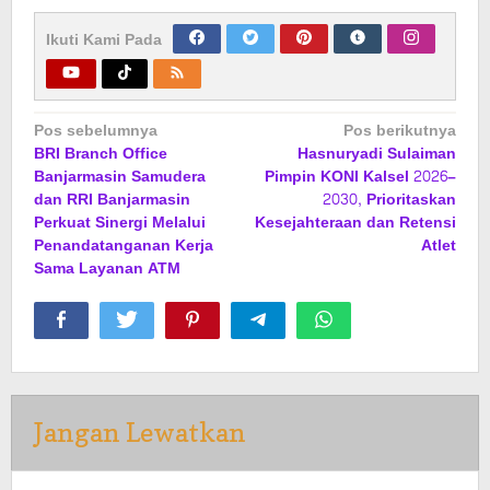
Ikuti Kami Pada
Navigasi
Pos sebelumnya
Pos berikutnya
BRI Branch Office
Hasnuryadi Sulaiman
pos
Banjarmasin Samudera
Pimpin KONI Kalsel 2026–
dan RRI Banjarmasin
2030, Prioritaskan
Perkuat Sinergi Melalui
Kesejahteraan dan Retensi
Penandatanganan Kerja
Atlet
Sama Layanan ATM
Jangan Lewatkan