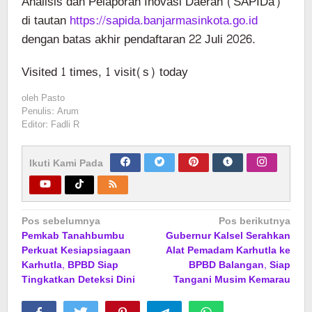
Analisis dan Pelaporan Inovasi Daerah (SAPIDa)
di tautan
https://sapida.banjarmasinkota.go.id
dengan batas akhir pendaftaran 22 Juli 2026.
Visited 1 times, 1 visit(s) today
oleh
Pasto
Penulis: Arum
Editor: Fadli R
Ikuti Kami Pada
Navigasi
Pos sebelumnya
Pos berikutnya
Pemkab Tanahbumbu
Gubernur Kalsel Serahkan
pos
Perkuat Kesiapsiagaan
Alat Pemadam Karhutla ke
Karhutla, BPBD Siap
BPBD Balangan, Siap
Tingkatkan Deteksi Dini
Tangani Musim Kemarau