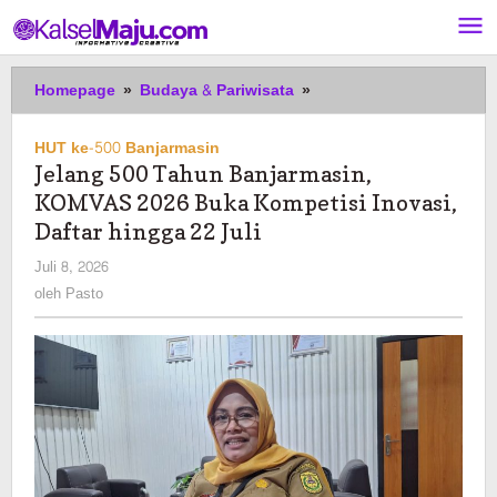
Lewati
ke
konten
Jelang
Homepage
»
Budaya & Pariwisata
»
500
Tahun
HUT ke-500 Banjarmasin
Banjarmasin,
Jelang 500 Tahun Banjarmasin,
KOMVAS
KOMVAS 2026 Buka Kompetisi Inovasi,
2026
Buka
Daftar hingga 22 Juli
Kompetisi
oleh
Juli 8, 2026
Inovasi,
Pasto
oleh
Pasto
Daftar
hingga
22
Juli