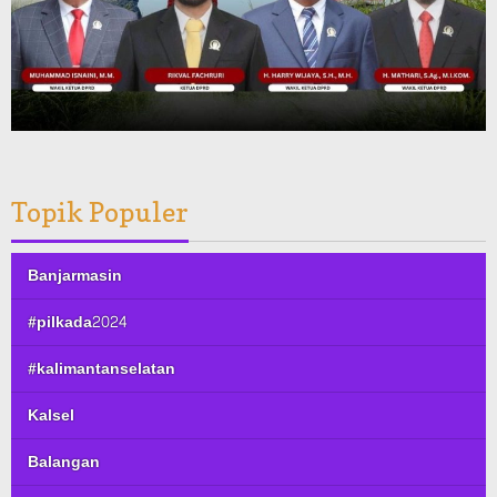
Topik Populer
Banjarmasin
#pilkada2024
#kalimantanselatan
Kalsel
Balangan