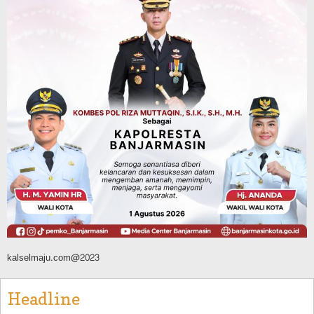
Mulai Dimintai Keterangan
Agustus 8, 2026
Headline
Pembangunan
Jalan Lingkar Selatan Banjarbaru
Hubungkan Daerah Palam, Guntung
Manggis, hingga Batibati, Target Urai
Kemacetan dan Buka Kawasan Baru
Agustus 8, 2026
kalselmaju.com@2023
Headline