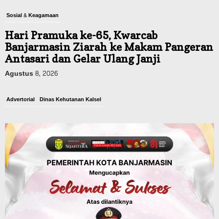
Sosial & Keagamaan
Hari Pramuka ke-65, Kwarcab
Banjarmasin Ziarah ke Makam Pangeran
Antasari dan Gelar Ulang Janji
Agustus 8, 2026
Advertorial
Dinas Kehutanan Kalsel
Api Sempat Berkobar, Karhutla di
Tahura Sultan Adam Berhasil
Dikendalikan
Agustus 8, 2026
Headline
Kalsel
Polres Banjarbaru Selidiki Penyebab
Karhutla di Cempaka, Pemilik Lahan