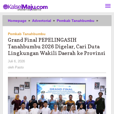
Lewati
ke
konten
Grand
Homepage
»
Advertorial
»
Pemkab Tanahbumbu
»
Final
PEPELI
Pemkab Tanahbumbu
Tanahb
Grand Final PEPELINGASIH
2026
Tanahbumbu 2026 Digelar, Cari Duta
Digelar,
Cari
Lingkungan Wakili Daerah ke Provinsi
Duta
oleh
Juli 6, 2026
Lingkun
Pasto
oleh
Pasto
Wakili
Daerah
ke
Provinsi