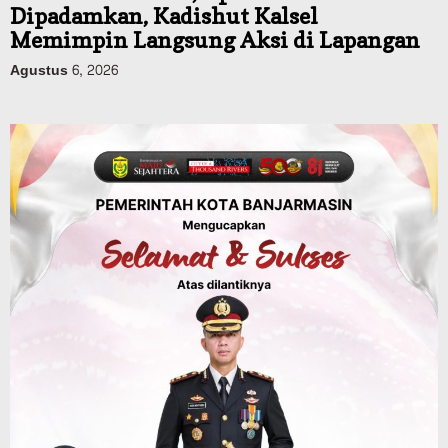
Dipadamkan, Kadishut Kalsel
Memimpin Langsung Aksi di Lapangan
Agustus 6, 2026
Advertorial
Pemkab Balangan
Silaturahmi ke DPRD Balangan, Kapolres
AKBP Arif Mansyur Perkuat Koordinasi
Keamanan Daerah
Agustus 6, 2026
Advertorial
Pemkab Balangan
Disporapar Balangan Bekali Pokdarwis
Pelatihan Rescue, BASARNAS Tabalong
Jadi Instruktur
Agustus 6, 2026