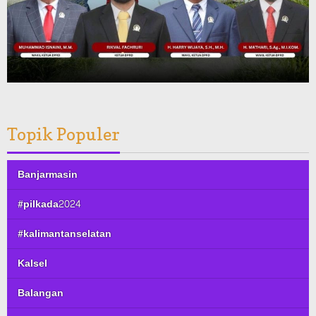
Topik Populer
Banjarmasin
#pilkada2024
#kalimantanselatan
Kalsel
Balangan