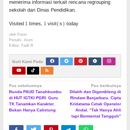
menerima informasi terkait rencana regrouping
sekolah dari Dinas Pendidikan.
Visited 1 times, 1 visit(s) today
oleh
Pasto
Penulis: Arum
Editor: Fadli R
Ikuti Kami Pada
Navigasi
Pos sebelumnya
Pos berikutnya
Bunda PAUD Tanahbumbu
Dilatih dan Digembleng di
pos
di HUT IGTKI-PGRI: Guru
Rindam Banjarbaru, Cipta
TK Tanamkan Karakter,
Kridatama Cetak Operator
Bukan Hanya Calistung
Andal, “Tak Hanya Ahli
tapi Bermental Tangguh”