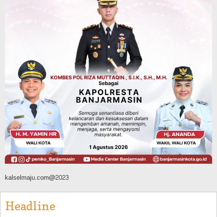
Operasi Sikat Intan 2026 Berakhir, Polda
Kalsel Amankan Ribuan Miras Hingga
Beberapa Tuak
Agustus 7, 2026
Pemerintahan
Sosial & Keagamaan
Banjarmasin Pilot Project Perlinsos
Digital, Target 30 Persen IKD Masih
Jauh, Komisi II DPR Turun Tangan
Agustus 7, 2026
kalselmaju.com@2023
Headline