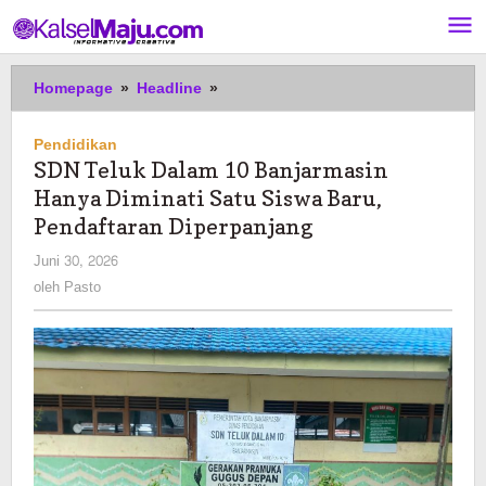
Lewati
ke
konten
SDN
Homepage
»
Headline
»
Teluk
Dalam
Pendidikan
10
SDN Teluk Dalam 10 Banjarmasin
Banjarmasin
Hanya Diminati Satu Siswa Baru,
Hanya
Diminati
Pendaftaran Diperpanjang
Satu
oleh
Juni 30, 2026
Siswa
Pasto
oleh
Pasto
Baru,
Pendaftaran
Diperpanjang