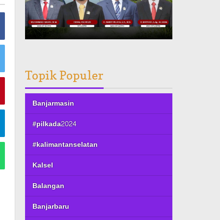
Topik Populer
Banjarmasin
#pilkada2024
#kalimantanselatan
Kalsel
Balangan
Banjarbaru