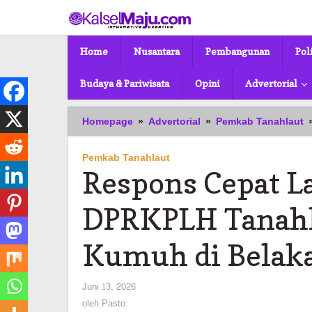
Lewati
ke
konten
Home
Nusantara
Pembangunan
Pol
Budaya & Pariwisata
Opini
Advertorial
Homepage
»
Advertorial
»
Pemkab Tanahlaut
Pemkab Tanahlaut
Respons Cepat L
DPRKPLH Tanahla
Kumuh di Belak
oleh
Juni 13, 2026
Pasto
oleh
Pasto