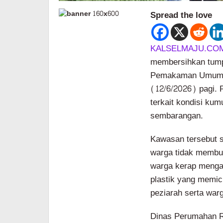
Spread the love
KALSELMAJU.CO
membersihkan tump
Pemakaman Umum (
(12/6/2026) pagi. 
terkait kondisi ku
sembarangan.
Kawasan tersebut s
warga tidak membua
warga kerap meng
plastik yang memi
peziarah serta warg
Dinas Perumahan R