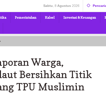
Sabtu, 8 Agustus 2026
Pencari
itika
Pemerintahan
Kalsel
Investasi & Keuangan
Respons
»
Cepat
Laporan
Warga,
aporan Warga,
DPRKPLH
Tanahlaut
Bersihkan
ut Bersihkan Titik
Titik
Kumuh
ang TPU Muslimin
di
Belakang
TPU
Muslimin