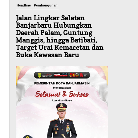
Headline
Pembangunan
Jalan Lingkar Selatan
Banjarbaru Hubungkan
Daerah Palam, Guntung
Manggis, hingga Batibati,
Target Urai Kemacetan dan
Buka Kawasan Baru
Agustus 8, 2026
Headline
Panaskan Kembali Arena
Panjat Tebing, FPTI
Banjarmasin Siapkan
Sirkuit se-Kalsel
Agustus 8, 2026