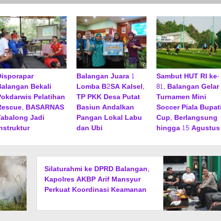
Disporapar
Balangan Juara 1
Sambut HUT RI ke-
Balangan Bekali
Lomba B2SA Kalsel,
81, Balangan Gelar
Pokdarwis Pelatihan
TP PKK Desa Putat
Turnamen Mini
Rescue, BASARNAS
Basiun Andalkan
Soccer Piala Bupat
Tabalong Jadi
Pangan Lokal Labu
Cup, Berlangsung
nstruktur
dan Ubi
hingga 15 Agustus
Silaturahmi ke DPRD Balangan,
Kapolres AKBP Arif Mansyur
Perkuat Koordinasi Keamanan
Daerah