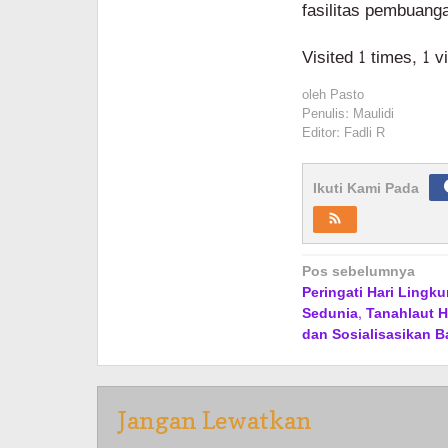
fasilitas pembuanga
Visited 1 times, 1 v
oleh
Pasto
Penulis: Maulidi
Editor: Fadli R
Ikuti Kami Pada
Navigasi
Pos sebelumnya
Peringati Hari Lingk
pos
Sedunia, Tanahlaut H
dan Sosialisasikan 
Jangan Lewatkan