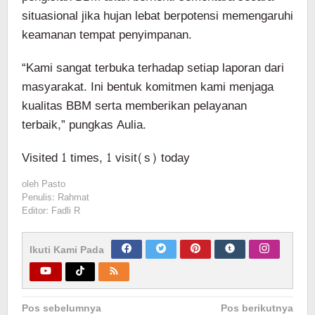
situasional jika hujan lebat berpotensi memengaruhi
keamanan tempat penyimpanan.
“Kami sangat terbuka terhadap setiap laporan dari
masyarakat. Ini bentuk komitmen kami menjaga
kualitas BBM serta memberikan pelayanan
terbaik,” pungkas Aulia.
Visited 1 times, 1 visit(s) today
oleh
Pasto
Penulis: Rahmat
Editor: Fadli R
Ikuti Kami Pada
Navigasi
Pos sebelumnya
Pos berikutnya