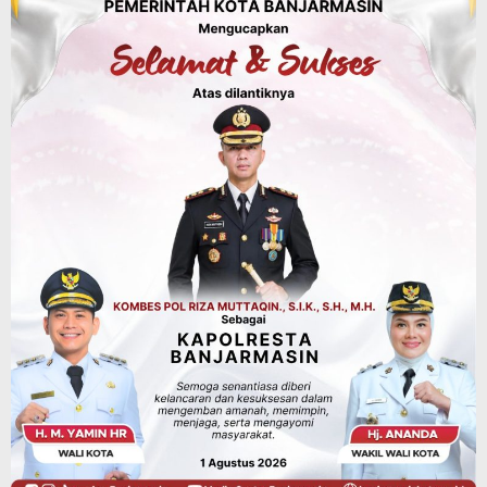
SiLPA
Agustus 7, 2026
Kalsel
Operasi Sikat Intan 2026 Berakhir, Polda
Kalsel Amankan Ribuan Miras Hingga
Beberapa Tuak
Agustus 7, 2026
Pemerintahan
Sosial & Keagamaan
Banjarmasin Pilot Project Perlinsos
Digital, Target 30 Persen IKD Masih
Jauh, Komisi II DPR Turun Tangan
Agustus 7, 2026