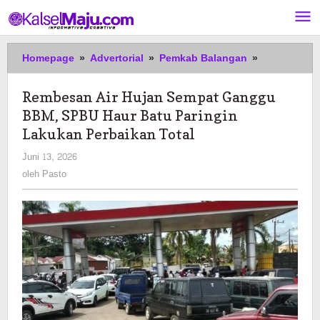
Lewati
ke
konten
Rembesan
Homepage
»
Advertorial
»
Pemkab Balangan
»
Air
Hujan
Rembesan Air Hujan Sempat Ganggu
Sempat
BBM, SPBU Haur Batu Paringin
Ganggu
BBM,
Lakukan Perbaikan Total
SPBU
oleh
Juni 13, 2026
Haur
Pasto
oleh
Pasto
Batu
Paringin
Lakukan
Perbaikan
Total