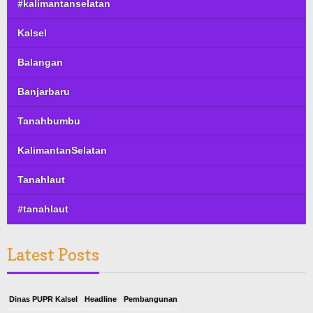
#kalimantanselatan
Kalsel
Balangan
Banjarbaru
Tanahbumbu
KalimantanSelatan
Tanahlaut
#tanahlaut
Latest Posts
Dinas PUPR Kalsel
Headline
Pembangunan