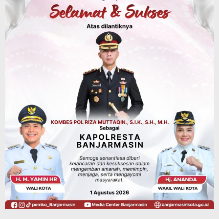
Budaya & Pariwisata
Bunda PAUD Banjarmasin Ajak Anak
Belajar Sambil Lihat Satwa, Jelajah
Literasi di Taman Jahri Saleh
Agustus 9, 2026
Advertorial
Pemkab Balangan
28 Pelajar Halong Balangan Jalani
Latihan Intensif Paskibraka, Ditempa
TNI-Polri Sambut HUT ke-81 RI
Agustus 9, 2026