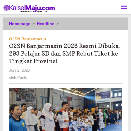
Lewati
ke
konten
O2SN
Homepage
»
Headline
»
Banjarmasin
2026
O2SN Banjarmasin
Resmi
O2SN Banjarmasin 2026 Resmi Dibuka,
Dibuka,
293 Pelajar SD dan SMP Rebut Tiket ke
293
Pelajar
Tingkat Provinsi
SD
oleh
Juni 2, 2026
dan
Pasto
oleh
Pasto
SMP
Rebut
Tiket
ke
Tingkat
Provinsi