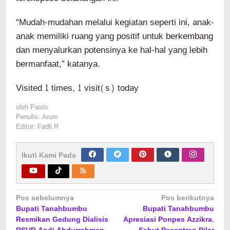
“Mudah-mudahan melalui kegiatan seperti ini, anak-
anak memiliki ruang yang positif untuk berkembang
dan menyalurkan potensinya ke hal-hal yang lebih
bermanfaat,” katanya.
Visited 1 times, 1 visit(s) today
oleh
Pasto
Penulis: Arum
Editor: Fadli R
Ikuti Kami Pada
Navigasi
Pos sebelumnya
Pos berikutnya
Bupati Tanahbumbu
Bupati Tanahbumbu
pos
Resmikan Gedung Dialisis
Apresiasi Ponpes Azzikra,