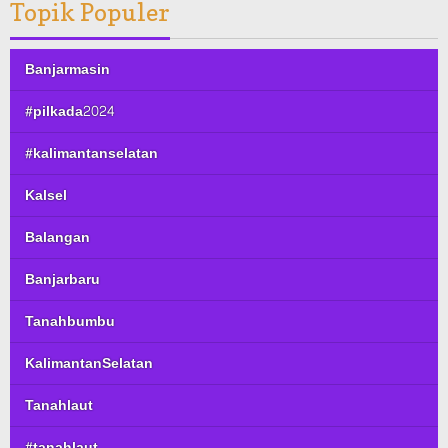
Topik Populer
Banjarmasin
#pilkada2024
#kalimantanselatan
Kalsel
Balangan
Banjarbaru
Tanahbumbu
KalimantanSelatan
Tanahlaut
#tanahlaut