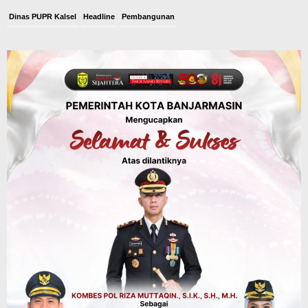
Dinas PUPR Kalsel
Headline
Pembangunan
Jalan Veteran Km 5,5 Sungai Lulut
Dibuka Pasca Retak dan Amblas,
Angkutan Bertonase 6 Ton Lebih Tak
Diperbolehkan Melintas
Agustus 7, 2026
Pemerintahan
Juara Umum Tingkat Provinsi, 02SN
2026 di Jakarta Seluruhnya Diwakili
Atlet Banjarbaru
Agustus 7, 2026
Headline
Investasi & Keuangan
KUA-PPAS 2027 Banjarbaru Defisit 170