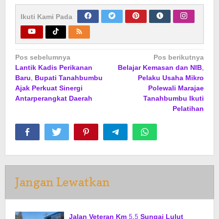
Ikuti Kami Pada
Navigasi
Pos sebelumnya
Pos berikutnya
Lantik Kadis Perikanan
Belajar Kemasan dan NIB,
pos
Baru, Bupati Tanahbumbu
Pelaku Usaha Mikro
Ajak Perkuat Sinergi
Polewali Marajae
Antarperangkat Daerah
Tanahbumbu Ikuti
Pelatihan
Jangan Lewatkan
Jalan Veteran Km 5,5 Sungai Lulut