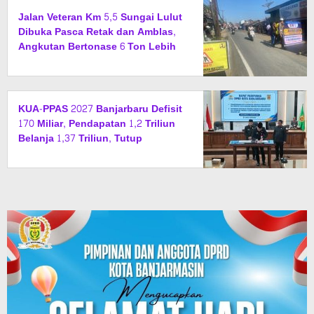
Jalan Veteran Km 5,5 Sungai Lulut
Dibuka Pasca Retak dan Amblas,
Angkutan Bertonase 6 Ton Lebih
Tak Diperbolehkan Melintas
KUA-PPAS 2027 Banjarbaru Defisit
170 Miliar, Pendapatan 1,2 Triliun
Belanja 1,37 Triliun, Tutup
Kekurangan dari SiLPA