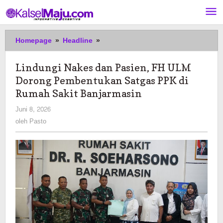
Lewati
ke
konten
Lindungi
Homepage
»
Headline
»
Nakes
dan
Lindungi Nakes dan Pasien, FH ULM
Pasien,
Dorong Pembentukan Satgas PPK di
FH
ULM
Rumah Sakit Banjarmasin
Dorong
oleh
Juni 8, 2026
Pembentukan
Pasto
oleh
Pasto
Satgas
PPK
di
Rumah
Sakit
Banjarmasin