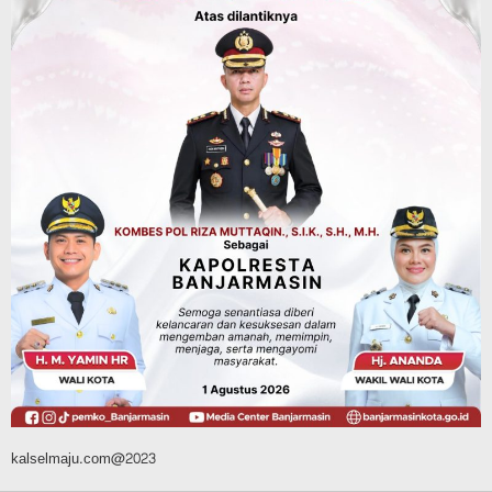
45 Pramuka Banjarmasin Berangkat ke
Jamnas XII Cibubur, Termasuk Dua
Peserta Berkebutuhan Khusus
Agustus 9, 2026
Headline
Kalsel
Green Action di Desa Sungairangas
Banjar, Ratusan Pohon Ditanam, Hampir
2 Ton Sampah Terkumpul dari
Penukaran dengan Sembako
Agustus 9, 2026
kalselmaju.com@2023