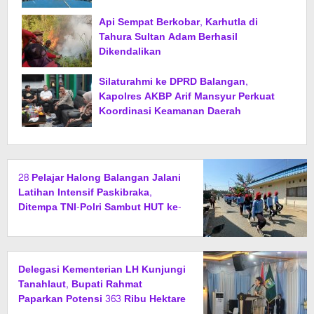
Api Sempat Berkobar, Karhutla di
Tahura Sultan Adam Berhasil
Dikendalikan
Silaturahmi ke DPRD Balangan,
Kapolres AKBP Arif Mansyur Perkuat
Koordinasi Keamanan Daerah
28 Pelajar Halong Balangan Jalani
Latihan Intensif Paskibraka,
Ditempa TNI-Polri Sambut HUT ke-
81 RI
Delegasi Kementerian LH Kunjungi
Tanahlaut, Bupati Rahmat
Paparkan Potensi 363 Ribu Hektare
Wilayah