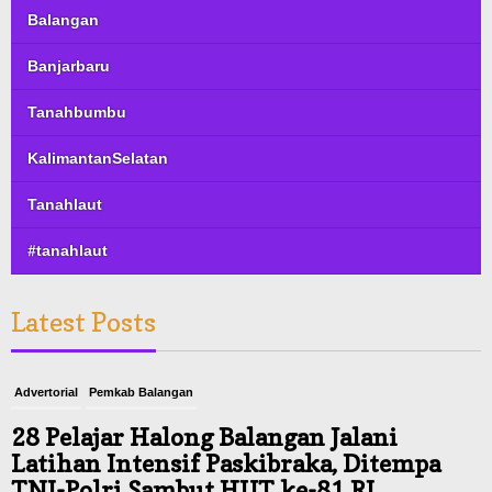
Balangan
Banjarbaru
Tanahbumbu
KalimantanSelatan
Tanahlaut
#tanahlaut
Latest Posts
Advertorial
Pemkab Balangan
28 Pelajar Halong Balangan Jalani
Latihan Intensif Paskibraka, Ditempa
TNI-Polri Sambut HUT ke-81 RI