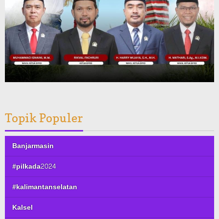
Topik Populer
Banjarmasin
#pilkada2024
#kalimantanselatan
Kalsel