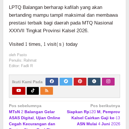
LPTQ Balangan berharap kafilah yang akan
bertanding mampu tampil maksimal dan membawa
prestasi terbaik bagi daerah pada MTQ Nasional
XXXVII Tingkat Provinsi Kalsel 2026.
Visited 1 times, 1 visit(s) today
oleh
Pasto
Penulis: Rahmat
Editor: Fadli R
Ikuti Kami Pada
Navigasi
Pos sebelumnya
Pos berikutnya
MTsN 2 Balangan Gelar
Siapkan Rp120 M, Pemprov
pos
ASAS Digital, Ujian Online
Kalsel Cairkan Gaji ke-13
Cegah Kecurangan dan
ASN Mulai 4 Juni 2026