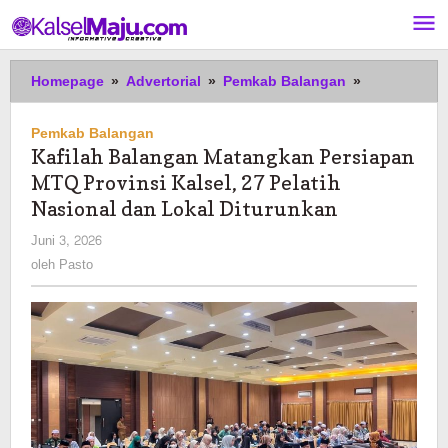
Lewati
ke
konten
Kafilah
Homepage
»
Advertorial
»
Pemkab Balangan
»
Balangan
Matangkan
Pemkab Balangan
Persiapan
Kafilah Balangan Matangkan Persiapan
MTQ
MTQ Provinsi Kalsel, 27 Pelatih
Provinsi
Kalsel,
Nasional dan Lokal Diturunkan
27
oleh
Juni 3, 2026
Pelatih
Pasto
oleh
Pasto
Nasional
dan
Lokal
Diturunkan