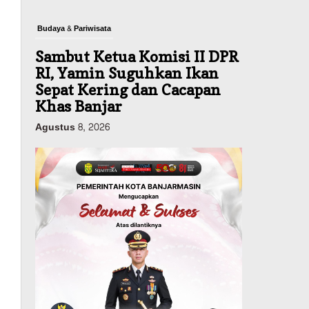
Budaya & Pariwisata
Sambut Ketua Komisi II DPR
RI, Yamin Suguhkan Ikan
Sepat Kering dan Cacapan
Khas Banjar
Agustus 8, 2026
Pemerintahan
Sosial & Keagamaan
Banjarmasin Pilot Project
Perlinsos Digital, Target 30
Persen IKD Masih Jauh,
Komisi II DPR Turun
Tangan
Agustus 7, 2026