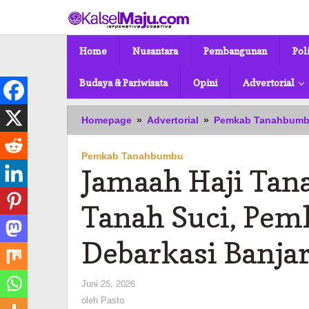
Lewati
ke
konten
Home
Nusantara
Pembangunan
Pol
Budaya & Pariwisata
Opini
Advertorial
Homepage
»
Advertorial
»
Pemkab Tanahbum
Pemkab Tanahbumbu
Jamaah Haji Tan
Tanah Suci, Pem
Debarkasi Banja
oleh
Juni 25, 2026
Pasto
oleh
Pasto