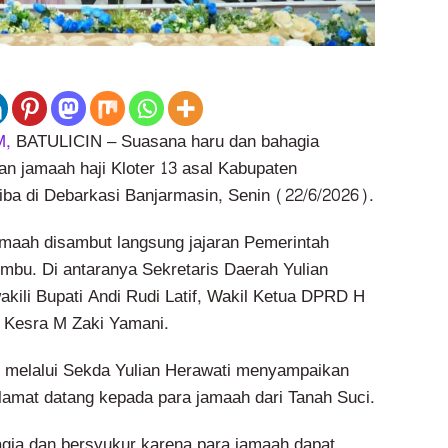
M,
BATULICIN – Suasana haru dan bahagia
n jamaah haji Kloter 13 asal Kabupaten
iba di Debarkasi Banjarmasin, Senin (22/6/2026).
maah disambut langsung jajaran Pemerintah
bu. Di antaranya Sekretaris Daerah Yulian
kili Bupati Andi Rudi Latif, Wakil Ketua DPRD H
 Kesra M Zaki Yamani.
 melalui Sekda Yulian Herawati menyampaikan
lamat datang kepada para jamaah dari Tanah Suci.
agia dan bersyukur karena para jamaah dapat