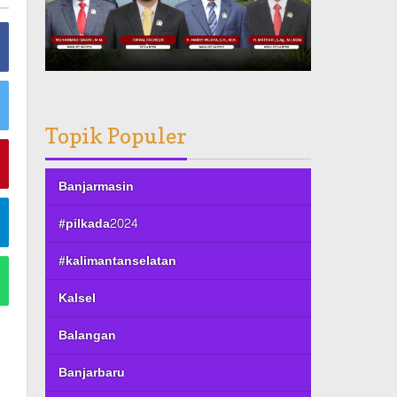
Topik Populer
Banjarmasin
#pilkada2024
#kalimantanselatan
Kalsel
Balangan
Banjarbaru