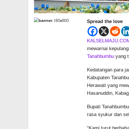
Spread the love
KALSELMAJU.CO
mewarnai kepulanga
Tanahbumbu
yang t
Kedatangan para ja
Kabupaten Tanahbum
Herawati yang mewa
Hasanuddin, Kabag
Bupati Tanahbumbu
rasa syukur dan se
“Kami turut berbah