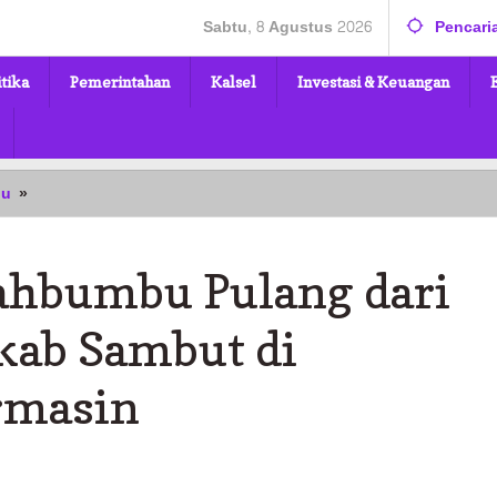
Sabtu, 8 Agustus 2026
Pencari
itika
Pemerintahan
Kalsel
Investasi & Keuangan
Jamaah
bu
»
Haji
Tanahbumbu
Pulang
ahbumbu Pulang dari
dari
Tanah
Suci,
kab Sambut di
Pemkab
Sambut
rmasin
di
Debarkasi
Banjarmasin