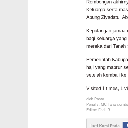
Rombongan akhirnya
Keluarga serta mas
Apung Ziyadatul Ab
Kepulangan jamaah
bagi keluarga yang
mereka dari Tanah 
Pemerintah Kabupa
haji yang mabrur s
setelah kembali ke
Visited 1 times, 1 v
oleh
Pasto
Penulis: MC Tanahbumb
Editor: Fadli R
Ikuti Kami Pada