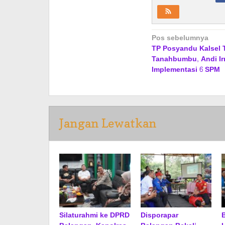
Navigasi
Pos sebelumnya
TP Posyandu Kalsel 
pos
Tanahbumbu, Andi I
Implementasi 6 SPM
Jangan Lewatkan
Silaturahmi ke DPRD
Disporapar