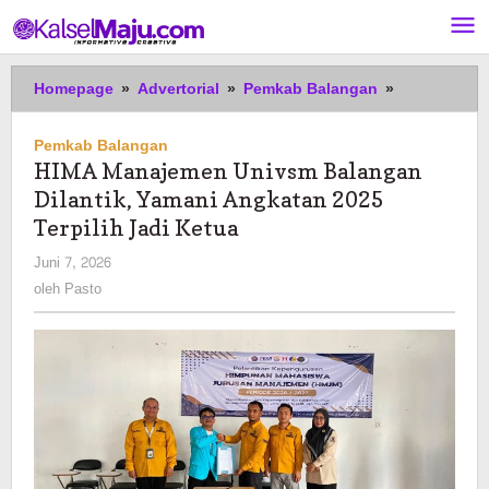
Lewati
ke
konten
HIMA
Homepage
»
Advertorial
»
Pemkab Balangan
»
Manajemen
Univsm
Pemkab Balangan
Balangan
HIMA Manajemen Univsm Balangan
Dilantik,
Dilantik, Yamani Angkatan 2025
Yamani
Angkatan
Terpilih Jadi Ketua
2025
oleh
Juni 7, 2026
Terpilih
Pasto
oleh
Pasto
Jadi
Ketua