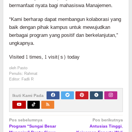
bermanfaat nyata bagi mahasiswa Manajemen.
“Kami berharap dapat membangun kolaborasi yang
baik dengan pihak kampus untuk mewujudkan
berbagai program yang positif dan berkelanjutan,”
ungkapnya.
Visited 1 times, 1 visit(s) today
oleh
Pasto
Penulis: Rahmat
Editor: Fadli R
Ikuti Kami Pada
Navigasi
Pos sebelumnya
Pos berikutnya
Program “Sungai Besar
Antusias Tinggi,
pos