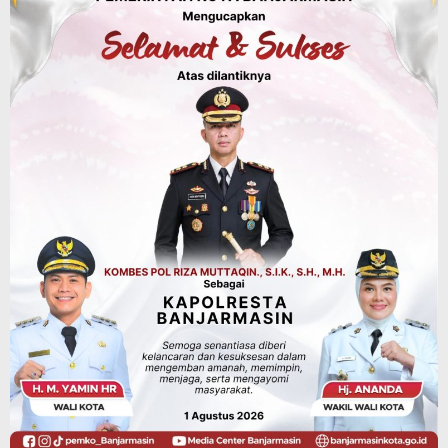
Budaya & Pariwisata
Bunda PAUD Banjarmasin Ajak Anak
Belajar Sambil Lihat Satwa, Jelajah
Literasi di Taman Jahri Saleh
Agustus 9, 2026
Advertorial
Pemkab Balangan
28 Pelajar Halong Balangan Jalani
Latihan Intensif Paskibraka, Ditempa
TNI-Polri Sambut HUT ke-81 RI
Agustus 9, 2026