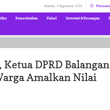
Kamis, 6 Agustus 2026
Pencari
itika
Pemerintahan
Kalsel
Investasi & Keuangan
Harlah
Pancasila,
Ketua
DPRD
a, Ketua DPRD Balangan
Balangan
Lindawati
Ajak
Warga Amalkan Nilai
Warga
Amalkan
Nilai
Luhur
Pancasila