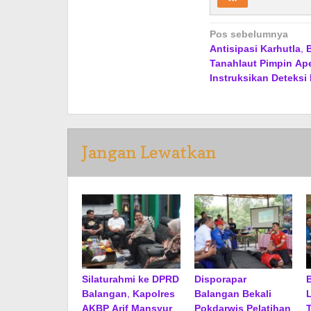
Navigasi
Pos sebelumnya
Antisipasi Karhutla, 
pos
Tanahlaut Pimpin Ape
Instruksikan Deteksi D
Jangan Lewatkan
Silaturahmi ke DPRD
Disporapar
Balangan, Kapolres
Balangan Bekali
AKBP Arif Mansyur
Pokdarwis Pelatihan