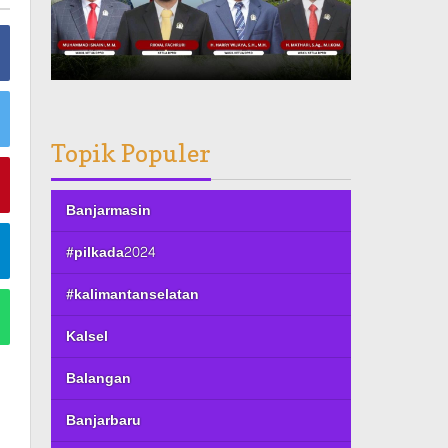
Topik Populer
Banjarmasin
#pilkada2024
#kalimantanselatan
Kalsel
Balangan
Banjarbaru