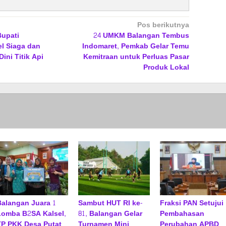
Pos berikutnya
Bupati
24 UMKM Balangan Tembus
l Siaga dan
Indomaret, Pemkab Gelar Temu
ini Titik Api
Kemitraan untuk Perluas Pasar
Produk Lokal
Balangan Juara 1
Sambut HUT RI ke-
Fraksi PAN Setujui
Lomba B2SA Kalsel,
81, Balangan Gelar
Pembahasan
TP PKK Desa Putat
Turnamen Mini
Perubahan APBD