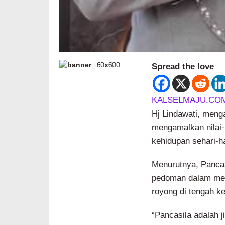
Spread the love
KALSELMAJU.CO
Hj Lindawati, men
mengamalkan nilai-
kehidupan sehari-h
Menurutnya, Pancas
pedoman dalam menj
royong di tengah 
“Pancasila adalah j