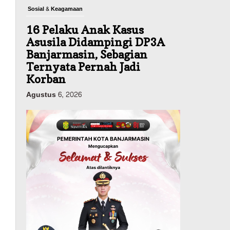
Sosial & Keagamaan
16 Pelaku Anak Kasus
Asusila Didampingi DP3A
Banjarmasin, Sebagian
Ternyata Pernah Jadi
Korban
Agustus 6, 2026
Dinas PUPR Kalsel
Pembangunan
Tindak Lanjut
Pascakecelakaan Maut,
Pemerintah Janji
Tingkatkan Fasilitas
Keselamatan Jalan
Alternatif Banjarbaru–
Batulicin