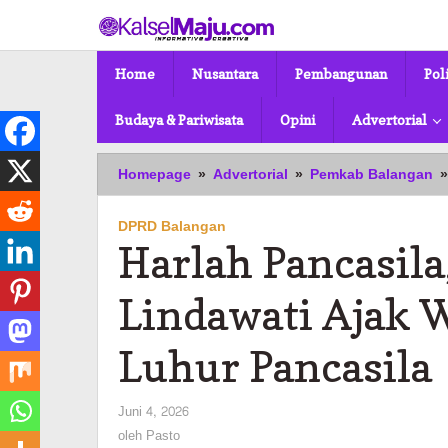
Lewati
ke
konten
Home
Nusantara
Pembangunan
Pol
Budaya & Pariwisata
Opini
Advertorial
Homepage
»
Advertorial
»
Pemkab Balangan
»
DPRD Balangan
Harlah Pancasil
Lindawati Ajak 
Luhur Pancasila
oleh
Juni 4, 2026
Pasto
oleh
Pasto