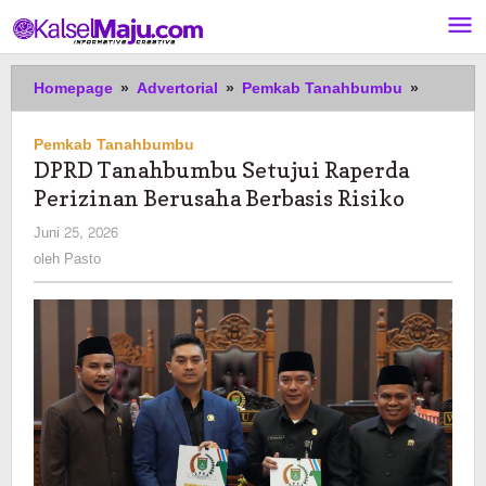
Lewati
ke
konten
DPRD
Homepage
»
Advertorial
»
Pemkab Tanahbumbu
»
Tanahb
Setujui
Pemkab Tanahbumbu
Raperda
DPRD Tanahbumbu Setujui Raperda
Perizina
Perizinan Berusaha Berbasis Risiko
Berusah
Berbasis
oleh
Juni 25, 2026
Risiko
Pasto
oleh
Pasto