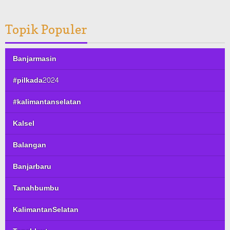
Topik Populer
Banjarmasin
#pilkada2024
#kalimantanselatan
Kalsel
Balangan
Banjarbaru
Tanahbumbu
KalimantanSelatan