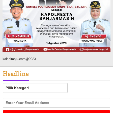
Jalan Lingkar Selatan Banjarbaru
Hubungkan Daerah Palam, Guntung
Manggis, hingga Batibati, Target Urai
Kemacetan dan Buka Kawasan Baru
Agustus 8, 2026
kalselmaju.com@2023
Headline
Headline