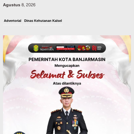
Agustus 8, 2026
Advertorial
Dinas Kehutanan Kalsel
Api Sempat Berkobar, Karhutla di
Tahura Sultan Adam Berhasil
Dikendalikan
Agustus 8, 2026
Headline
Kalsel
Polres Banjarbaru Selidiki Penyebab
Karhutla di Cempaka, Pemilik Lahan
Mulai Dimintai Keterangan
Agustus 8, 2026
Headline
Pembangunan