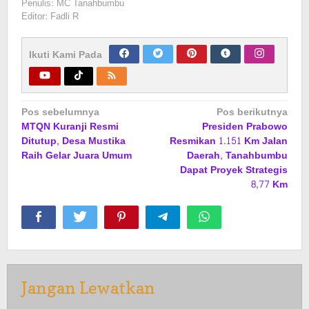
Penulis: MC Tanahbumbu
Editor: Fadli R
Ikuti Kami Pada
Navigasi
Pos sebelumnya
Pos berikutnya
MTQN Kuranji Resmi
Presiden Prabowo
pos
Ditutup, Desa Mustika
Resmikan 1.151 Km Jalan
Raih Gelar Juara Umum
Daerah, Tanahbumbu
Dapat Proyek Strategis
8,77 Km
Jangan Lewatkan