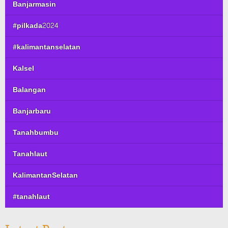
Banjarmasin
#pilkada2024
#kalimantanselatan
Kalsel
Balangan
Banjarbaru
Tanahbumbu
Tanahlaut
KalimantanSelatan
#tanahlaut