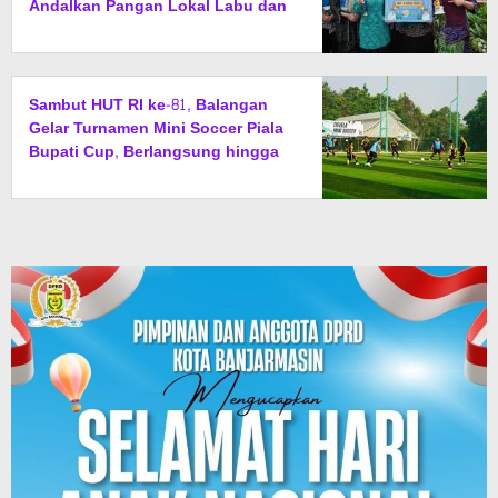
Andalkan Pangan Lokal Labu dan
Ubi
Sambut HUT RI ke-81, Balangan
Gelar Turnamen Mini Soccer Piala
Bupati Cup, Berlangsung hingga
15 Agustus