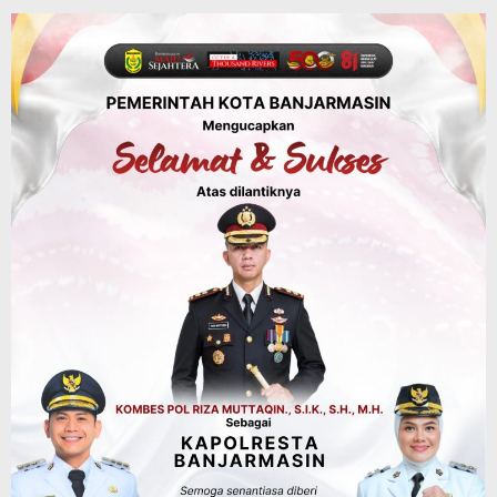
Objek Wisata Tahura Mandiangin
Ditutup Sementara, Antisipasi
Kebarakan Hutan
Agustus 6, 2026
Kalsel
Kolaborasi dengan DLH Kalsel,
Komunitas Jurnalis di Kalsel Lakukan
Penghijauan di Sungai Rangas
Agustus 6, 2026
Dinas PUPR Kalsel
Pembangunan
Tindak Lanjut Pascakecelakaan Maut,
Pemerintah Janji Tingkatkan Fasilitas
Keselamatan Jalan Alternatif
Banjarbaru–Batulicin