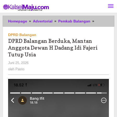
Lewati
ke
konten
DPRD
Homepage
»
Advertorial
»
Pemkab Balangan
»
Balangan
Berduka,
DPRD Balangan
Mantan
DPRD Balangan Berduka, Mantan
Anggota
Anggota Dewan H Dadang Idi Fajeri
Dewan
H
Tutup Usia
Dadang
oleh
Juni 25, 2026
Idi
Pasto
oleh
Pasto
Fajeri
Tutup
Usia