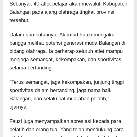
Sebanyak 40 atlet pelajar akan mewakili Kabupaten
Balangan pada ajang olahraga tingkat provinsi
tersebut.
Dalam sambutannya, Akhmad Fauzi mengaku
bangga melihat potensi generasi muda Balangan di
bidang olahraga. Ia berharap seluruh atlet mampu
menjaga semangat, kekompakan, dan sportivitas
selama bertanding.
“Terus semangat, jaga kekompakan, junjung tinggi
sportivitas dalam bertanding, jaga nama baik
Balangan, dan selalu patuhi arahan pelatih,”
ujarnya.
Fauzi juga menyampaikan apresiasi kepada para
pelatih dan orang tua. Yang telah mendukung para