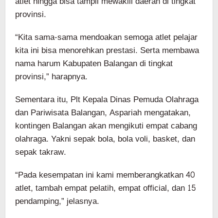
atlet hingga bisa tampil mewakili daerah di tingkat
provinsi.
“Kita sama-sama mendoakan semoga atlet pelajar
kita ini bisa menorehkan prestasi. Serta membawa
nama harum Kabupaten Balangan di tingkat
provinsi,” harapnya.
Sementara itu, Plt Kepala Dinas Pemuda Olahraga
dan Pariwisata Balangan, Aspariah mengatakan,
kontingen Balangan akan mengikuti empat cabang
olahraga. Yakni sepak bola, bola voli, basket, dan
sepak takraw.
“Pada kesempatan ini kami memberangkatkan 40
atlet, tambah empat pelatih, empat official, dan 15
pendamping,” jelasnya.