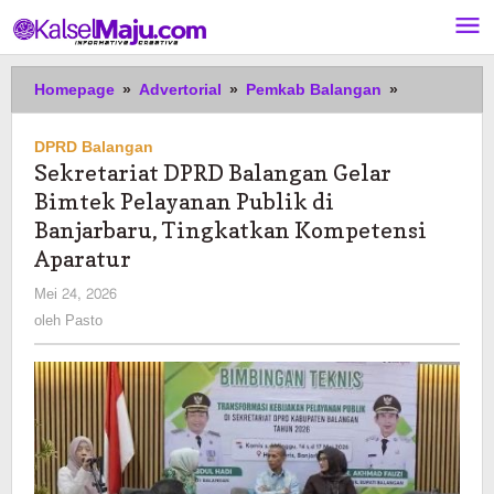
Lewati
ke
konten
Sekretariat
Homepage
»
Advertorial
»
Pemkab Balangan
»
DPRD
Balangan
DPRD Balangan
Gelar
Sekretariat DPRD Balangan Gelar
Bimtek
Bimtek Pelayanan Publik di
Pelayanan
Publik
Banjarbaru, Tingkatkan Kompetensi
di
Aparatur
Banjarbaru,
oleh
Mei 24, 2026
Tingkatkan
Pasto
Kompetensi
oleh
Pasto
Aparatur