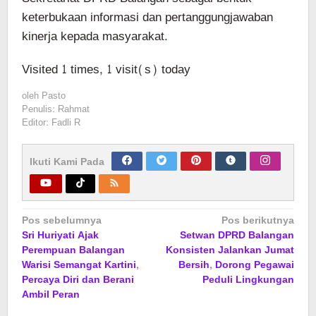
keterbukaan informasi dan pertanggungjawaban
kinerja kepada masyarakat.
Visited 1 times, 1 visit(s) today
oleh
Pasto
Penulis: Rahmat
Editor: Fadli R
Ikuti Kami Pada
Navigasi
Pos sebelumnya
Pos berikutnya
Sri Huriyati Ajak
Setwan DPRD Balangan
pos
Perempuan Balangan
Konsisten Jalankan Jumat
Warisi Semangat Kartini,
Bersih, Dorong Pegawai
Percaya Diri dan Berani
Peduli Lingkungan
Ambil Peran