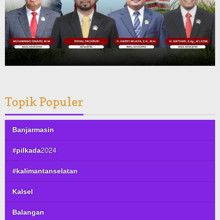
Topik Populer
Banjarmasin
#pilkada2024
#kalimantanselatan
Kalsel
Balangan