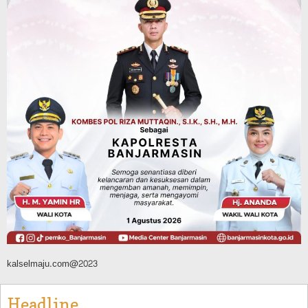
Hari Pramuka ke-65, Kwarcab
Banjarmasin Ziarah ke Makam Pangeran
Antasari dan Gelar Ulang Janji
Agustus 8, 2026
Advertorial
Dinas Kehutanan Kalsel
Api Sempat Berkobar, Karhutla di
Tahura Sultan Adam Berhasil
Dikendalikan
Agustus 8, 2026
kalselmaju.com@2023
Headline