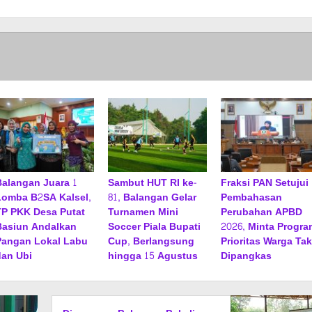
Balangan Juara 1
Sambut HUT RI ke-
Fraksi PAN Setujui
Lomba B2SA Kalsel,
81, Balangan Gelar
Pembahasan
TP PKK Desa Putat
Turnamen Mini
Perubahan APBD
Basiun Andalkan
Soccer Piala Bupati
2026, Minta Progra
Pangan Lokal Labu
Cup, Berlangsung
Prioritas Warga Tak
dan Ubi
hingga 15 Agustus
Dipangkas