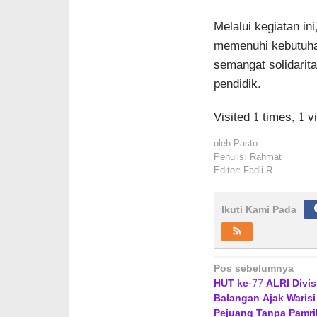
Melalui kegiatan i
memenuhi kebutuha
semangat solidarita
pendidik.
Visited 1 times, 1 v
oleh
Pasto
Penulis: Rahmat
Editor: Fadli R
Ikuti Kami Pada
Navigasi
Pos sebelumnya
HUT ke-77 ALRI Divis
pos
Balangan Ajak Waris
Pejuang Tanpa Pamri