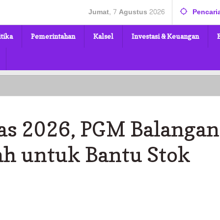
Jumat, 7 Agustus 2026
Pencari
itika
Pemerintahan
Kalsel
Investasi & Keuangan
Sambut
Hardiknas
2026,
PGM
as 2026, PGM Balangan
Balangan
Gelar
Donor
ah untuk Bantu Stok
Darah
untuk
Bantu
Stok
RSUD