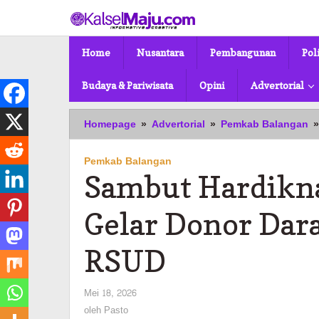
Lewati
ke
konten
Home
Nusantara
Pembangunan
Pol
Budaya & Pariwisata
Opini
Advertorial
Homepage
»
Advertorial
»
Pemkab Balangan
»
Pemkab Balangan
Sambut Hardikn
Gelar Donor Dar
RSUD
oleh
Mei 18, 2026
Pasto
oleh
Pasto