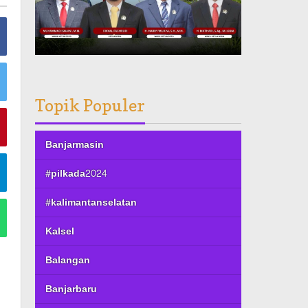
Topik Populer
Banjarmasin
#pilkada2024
#kalimantanselatan
Kalsel
Balangan
Banjarbaru