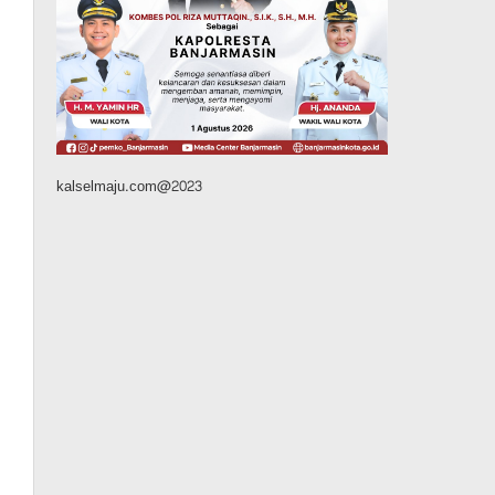
Silaturahmi ke DPRD
Balangan, Kapolres AKBP
Arif Mansyur Perkuat
Koordinasi Keamanan
Daerah
Agustus 6, 2026
kalselmaju.com@2023
Dinas PUPR Kalsel
Headline
Pembangunan
Jalan Veteran Km 5,5 Sungai
Lulut Dibuka Pasca Retak
dan Amblas, Angkutan
Bertonase 6 Ton Lebih Tak
Diperbolehkan Melintas
Agustus 7, 2026