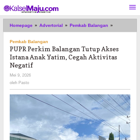
Lewati
ke
konten
PUPR
Homepage
»
Advertorial
»
Pemkab Balangan
»
Perkim
Balangan
Pemkab Balangan
Tutup
PUPR Perkim Balangan Tutup Akses
Akses
Istana Anak Yatim, Cegah Aktivitas
Istana
Anak
Negatif
Yatim,
oleh
Mei 9, 2026
Cegah
Pasto
oleh
Pasto
Aktivitas
Negatif