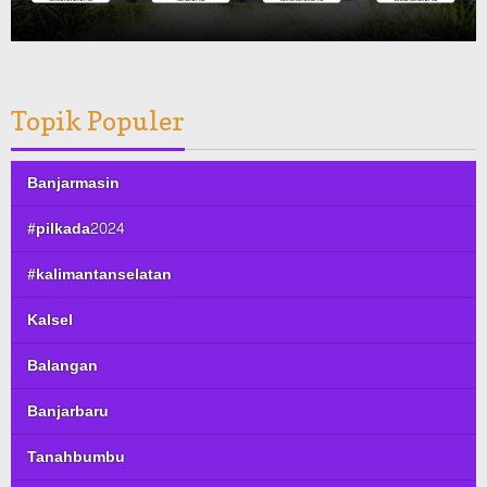
Topik Populer
Banjarmasin
#pilkada2024
#kalimantanselatan
Kalsel
Balangan
Banjarbaru
Tanahbumbu