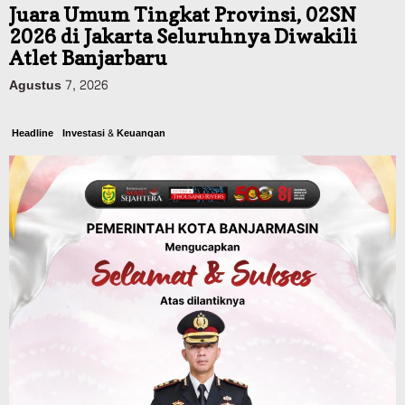
Juara Umum Tingkat Provinsi, 02SN
2026 di Jakarta Seluruhnya Diwakili
Atlet Banjarbaru
Agustus 7, 2026
Headline
Investasi & Keuangan
KUA-PPAS 2027 Banjarbaru Defisit 170
Miliar, Pendapatan 1,2 Triliun Belanja
1,37 Triliun, Tutup Kekurangan dari
SiLPA
Agustus 7, 2026
Kalsel
Operasi Sikat Intan 2026 Berakhir, Polda
Kalsel Amankan Ribuan Miras Hingga
Beberapa Tuak