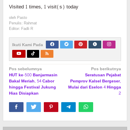
Visited 1 times, 1 visit(s) today
oleh
Pasto
Penulis: Rahmat
Editor: Fadli R
Ikuti Kami Pada
Navigasi
Pos sebelumnya
Pos berikutnya
HUT ke-500 Banjarmasin
Seratusan Pejabat
pos
Bakal Meriah, 54 Cabor
Pemprov Kalsel Bergeser,
hingga Festival Jukung
Mulai dari Eselon 4 Hingga
Hias Disiapkan
2