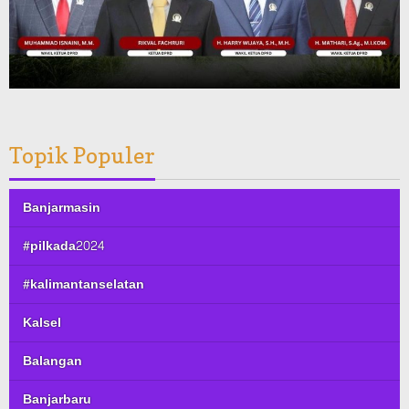
Topik Populer
Banjarmasin
#pilkada2024
#kalimantanselatan
Kalsel
Balangan
Banjarbaru