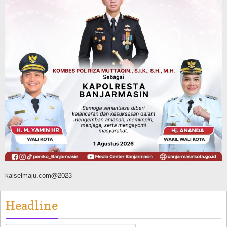
Kalsel Amankan Ribuan Miras Hingga
Beberapa Tuak
Agustus 7, 2026
Pemerintahan
Sosial & Keagamaan
Banjarmasin Pilot Project Perlinsos
Digital, Target 30 Persen IKD Masih
Jauh, Komisi II DPR Turun Tangan
Agustus 7, 2026
kalselmaju.com@2023
Headline