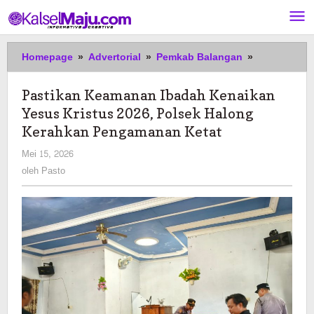
Lewati
ke
konten
Pastikan
Homepage
»
Advertorial
»
Pemkab Balangan
»
Keamanan
Ibadah
Pastikan Keamanan Ibadah Kenaikan
Kenaikan
Yesus Kristus 2026, Polsek Halong
Yesus
Kristus
Kerahkan Pengamanan Ketat
2026,
oleh
Mei 15, 2026
Polsek
Pasto
oleh
Pasto
Halong
Kerahkan
Pengamana
Ketat