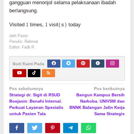
gangguan menonjol selama pelaksanaan ibadah
berlangsung.
Visited 1 times, 1 visit(s) today
oleh
Pasto
Penulis: Rahmat
Editor: Fadli R
Ikuti Kami Pada
Navigasi
Pos sebelumnya
Pos berikutnya
Strategi dr. Sigit di RSUD
Bangun Kampus Bersih
pos
Boejasin: Benahi Internal,
Narkoba, UNIVSM dan
Perkuat Layanan Spesialis
BNNK Balangan Jalin Kerja
untuk Pasien Tala
Sama Strategis