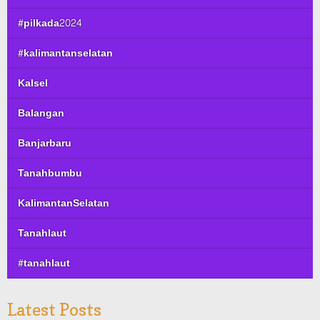
#pilkada2024
#kalimantanselatan
Kalsel
Balangan
Banjarbaru
Tanahbumbu
KalimantanSelatan
Tanahlaut
#tanahlaut
Latest Posts