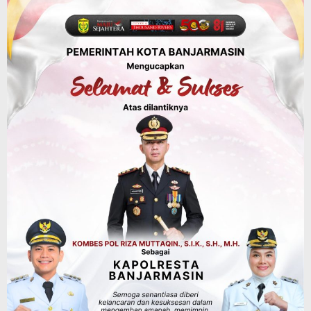
Operasi Sikat Intan 2026 Berakhir, Polda
Kalsel Amankan Ribuan Miras Hingga
Beberapa Tuak
Agustus 7, 2026
Advertorial
Pemkab Balangan
Silaturahmi ke DPRD Balangan, Kapolres
AKBP Arif Mansyur Perkuat Koordinasi
Keamanan Daerah
Agustus 6, 2026
Dinas PUPR Kalsel
Headline
Pembangunan
Jalan Veteran Km 5,5 Sungai Lulut
Dibuka Pasca Retak dan Amblas,
Angkutan Bertonase 6 Ton Lebih Tak
Diperbolehkan Melintas