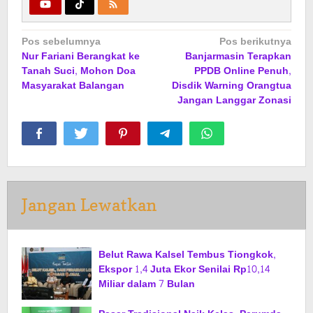
Navigasi
Pos sebelumnya
Pos berikutnya
Nur Fariani Berangkat ke
Banjarmasin Terapkan
pos
Tanah Suci, Mohon Doa
PPDB Online Penuh,
Masyarakat Balangan
Disdik Warning Orangtua
Jangan Langgar Zonasi
Jangan Lewatkan
Belut Rawa Kalsel Tembus Tiongkok,
Ekspor 1,4 Juta Ekor Senilai Rp10,14
Miliar dalam 7 Bulan