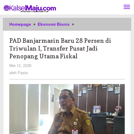
Lewati
ke
konten
PAD
Homepage
»
Ekonomi Bisnis
»
Banjarmasin
Baru
PAD Banjarmasin Baru 28 Persen di
28
Triwulan I, Transfer Pusat Jadi
Persen
di
Penopang Utama Fiskal
Triwulan
oleh
Mei 15, 2026
I,
Pasto
oleh
Pasto
Transfer
Pusat
Jadi
Penopang
Utama
Fiskal