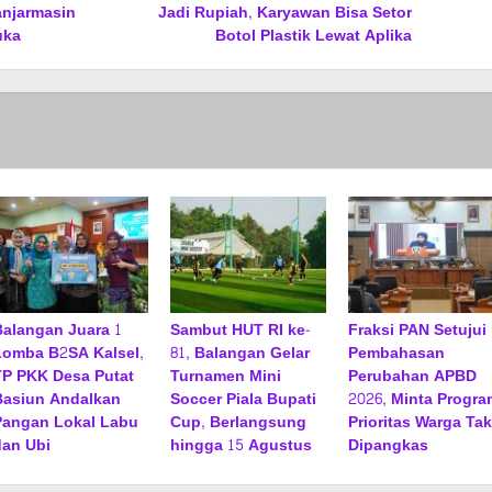
anjarmasin
Jadi Rupiah, Karyawan Bisa Setor
uka
Botol Plastik Lewat Aplika
Balangan Juara 1
Sambut HUT RI ke-
Fraksi PAN Setujui
Lomba B2SA Kalsel,
81, Balangan Gelar
Pembahasan
TP PKK Desa Putat
Turnamen Mini
Perubahan APBD
Basiun Andalkan
Soccer Piala Bupati
2026, Minta Progra
Pangan Lokal Labu
Cup, Berlangsung
Prioritas Warga Tak
dan Ubi
hingga 15 Agustus
Dipangkas