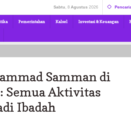
Sabtu, 8 Agustus 2026
Pencari
itika
Pemerintahan
Kalsel
Investasi & Keuangan
Haul
Syekh
Muhammad
Samman
hammad Samman di
di
Balangan,
Bupati:
: Semua Aktivitas
Semua
Aktivitas
adi Ibadah
Duniawi
Harus
Jadi
Ibadah