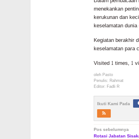
Dalam pembacaan 
menekankan penting
kerukunan dan keci
keselamatan dunia 
Kegiatan berakhir 
keselamatan para c
Visited 1 times, 1 v
oleh
Pasto
Penulis: Rahmat
Editor: Fadli R
Ikuti Kami Pada
Navigasi
Pos sebelumnya
Rotasi Jabatan Sisak
pos