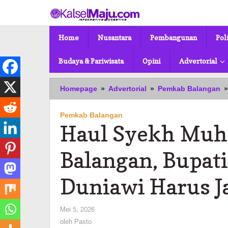
Lewati
ke
konten
Home
Nusantara
Pembangunan
Pol
Budaya & Pariwisata
Opini
Advertorial
Homepage
»
Advertorial
»
Pemkab Balangan
»
Pemkab Balangan
Haul Syekh Mu
Balangan, Bupati
Duniawi Harus J
oleh
Mei 5, 2026
Pasto
oleh
Pasto