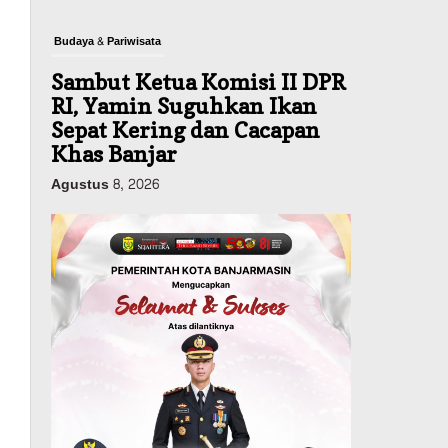
Budaya & Pariwisata
Sambut Ketua Komisi II DPR
RI, Yamin Suguhkan Ikan
Sepat Kering dan Cacapan
Khas Banjar
Agustus 8, 2026
Pemerintahan
Sosial & Keagamaan
Banjarmasin Pilot Project
Perlinsos Digital, Target 30
Persen IKD Masih Jauh,
Komisi II DPR Turun
Tangan
Agustus 7, 2026