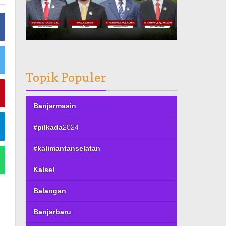
Topik Populer
Banjarmasin
#pilkada2024
#kalimantanselatan
Kalsel
Balangan
Banjarbaru