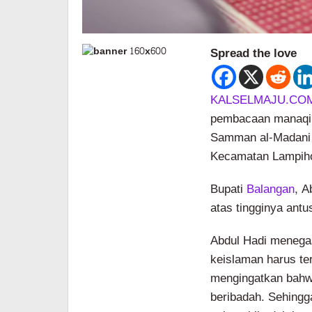
Spread the love
KALSELMAJU.CO
pembacaan manaqi
Samman al-Madani 
Kecamatan Lampiho
Bupati
Balangan
, A
atas tingginya ant
Abdul Hadi menegas
keislaman harus ter
mengingatkan bahwa
beribadah. Sehingg