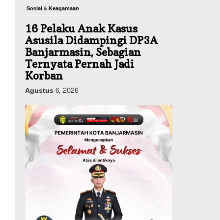
Sosial & Keagamaan
16 Pelaku Anak Kasus
Asusila Didampingi DP3A
Banjarmasin, Sebagian
Ternyata Pernah Jadi
Korban
Agustus 6, 2026
Dinas PUPR Kalsel
Pembangunan
Tindak Lanjut
Pascakecelakaan Maut,
Pemerintah Janji
Tingkatkan Fasilitas
Keselamatan Jalan
Alternatif Banjarbaru–
Batulicin