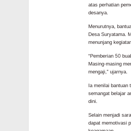
atas perhatian pem
desanya.
Menurutnya, bantua
Desa Suryatama. M
menunjang kegiatan
“Pemberian 50 buah
Masing-masing mene
mengaji,” ujarnya.
Ia menilai bantuan
semangat belajar a
dini.
Selain menjadi sar
dapat memotivasi pa
keagamaan.