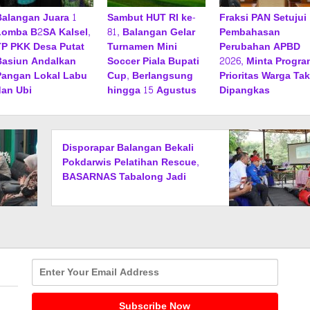
Balangan Juara 1
Sambut HUT RI ke-
Fraksi PAN Setujui
Lomba B2SA Kalsel,
81, Balangan Gelar
Pembahasan
TP PKK Desa Putat
Turnamen Mini
Perubahan APBD
Basiun Andalkan
Soccer Piala Bupati
2026, Minta Progra
Pangan Lokal Labu
Cup, Berlangsung
Prioritas Warga Tak
dan Ubi
hingga 15 Agustus
Dipangkas
Disporapar Balangan Bekali
Pokdarwis Pelatihan Rescue,
BASARNAS Tabalong Jadi
Instruktur