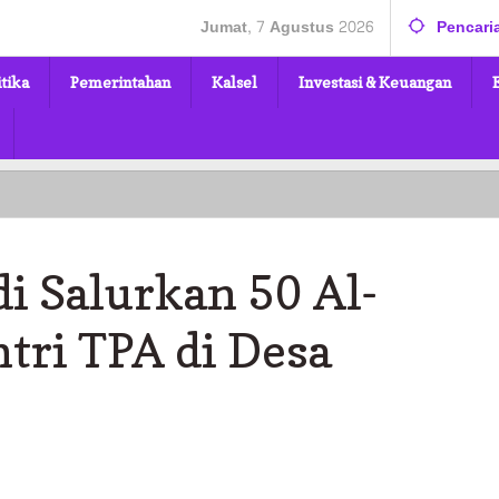
Jumat, 7 Agustus 2026
Pencari
itika
Pemerintahan
Kalsel
Investasi & Keuangan
Bupati
Abdul
Hadi
Salurkan
i Salurkan 50 Al-
50
Al-
Qur’an
tri TPA di Desa
untuk
Santri
TPA
di
Desa
Suryatama