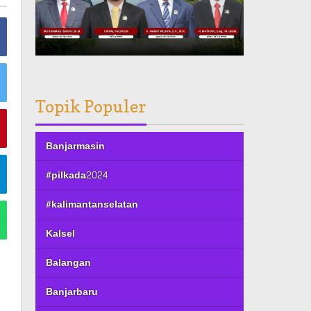
Topik Populer
Banjarmasin
#pilkada2024
#kalimantanselatan
Kalsel
Balangan
Banjarbaru