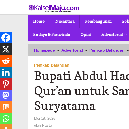
Lewati
ke
konten
Home
Nusantara
Pembangunan
Pol
Budaya & Pariwisata
Opini
Advertorial
Homepage
»
Advertorial
»
Pemkab Balangan
»
Pemkab Balangan
Bupati Abdul Had
Qur’an untuk San
Suryatama
oleh
Mei 18, 2026
Pasto
oleh
Pasto