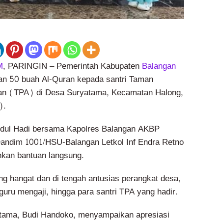
M
, PARINGIN – Pemerintah Kabupaten
Balangan
an 50 buah Al-Quran kepada santri Taman
’an (TPA) di Desa Suryatama, Kecamatan Halong,
).
bdul Hadi bersama Kapolres Balangan AKBP
Dandim 1001/HSU-Balangan Letkol Inf Endra Retno
kan bantuan langsung.
ng hangat dan di tengah antusias perangkat desa,
uru mengaji, hingga para santri TPA yang hadir.
tama, Budi Handoko, menyampaikan apresiasi