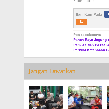
Editor: Fadli R
Ikuti Kami Pada
Navigasi
Pos sebelumnya
Panen Raya Jagung d
pos
Pemkab dan Polres B
Perkuat Ketahanan P
Jangan Lewatkan