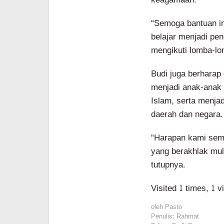
“Semoga bantuan in
belajar menjadi pe
mengikuti lomba-l
Budi juga berhara
menjadi anak-anak y
Islam, serta menj
daerah dan negara.
“Harapan kami sem
yang berakhlak mul
tutupnya.
Visited 1 times, 1 v
oleh
Pasto
Penulis: Rahmat