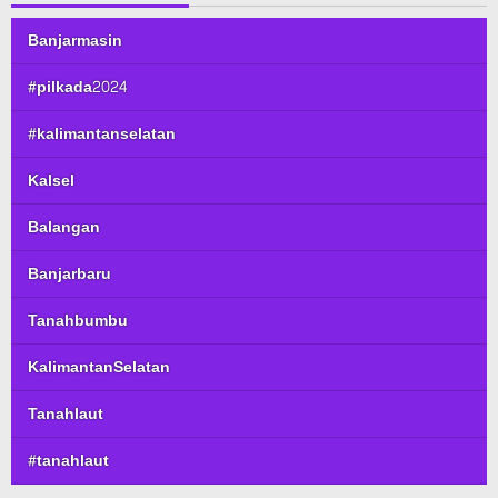
Banjarmasin
#pilkada2024
#kalimantanselatan
Kalsel
Balangan
Banjarbaru
Tanahbumbu
KalimantanSelatan
Tanahlaut
#tanahlaut