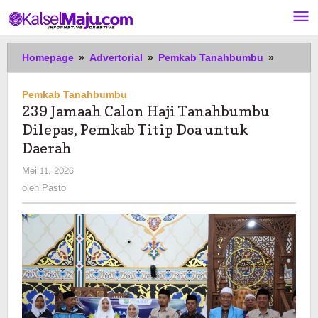
Lewati
ke
konten
239
Homepage
»
Advertorial
»
Pemkab Tanahbumbu
»
Jamaah
Calon
Pemkab Tanahbumbu
Haji
239 Jamaah Calon Haji Tanahbumbu
Tanahb
Dilepas, Pemkab Titip Doa untuk
Dilepas,
Pemkab
Daerah
Titip
oleh
Mei 11, 2026
Doa
Pasto
oleh
Pasto
untuk
Daerah