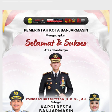
Api Sempat Berkobar, Karhutla di
Tahura Sultan Adam Berhasil
Dikendalikan
Agustus 8, 2026
Headline
Kalsel
Polres Banjarbaru Selidiki Penyebab
Karhutla di Cempaka, Pemilik Lahan
Mulai Dimintai Keterangan
Agustus 8, 2026
Headline
Pembangunan
Jalan Lingkar Selatan Banjarbaru
Hubungkan Daerah Palam, Guntung
Manggis, hingga Batibati, Target Urai
Kemacetan dan Buka Kawasan Baru