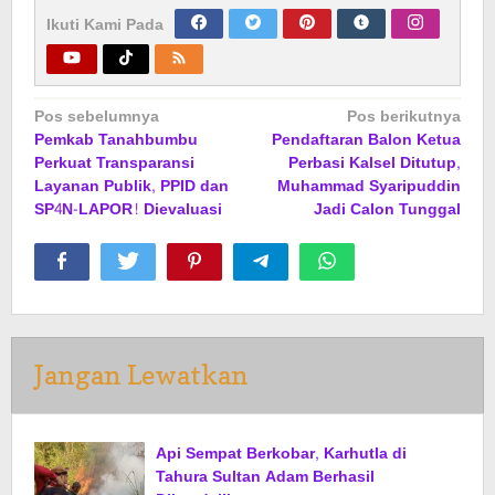
Ikuti Kami Pada
Navigasi
Pos sebelumnya
Pos berikutnya
Pemkab Tanahbumbu
Pendaftaran Balon Ketua
pos
Perkuat Transparansi
Perbasi Kalsel Ditutup,
Layanan Publik, PPID dan
Muhammad Syaripuddin
SP4N-LAPOR! Dievaluasi
Jadi Calon Tunggal
Jangan Lewatkan
Api Sempat Berkobar, Karhutla di
Tahura Sultan Adam Berhasil