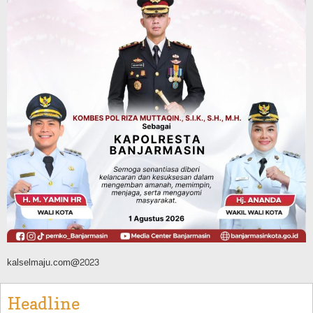
Kebakaran Lahan, Api Berhasil
Dipadamkan, Kadishut Kalsel
Memimpin Langsung Aksi di Lapangan
Agustus 6, 2026
Advertorial
Pemkab Balangan
Silaturahmi ke DPRD Balangan, Kapolres
AKBP Arif Mansyur Perkuat Koordinasi
Keamanan Daerah
Agustus 6, 2026
kalselmaju.com@2023
Headline