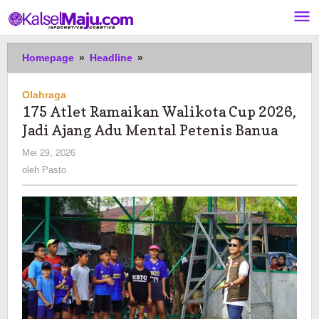
Lewati
ke
konten
175
Homepage
»
Headline
»
Atlet
Ramaikan
Olahraga
Walikota
175 Atlet Ramaikan Walikota Cup 2026,
Cup
Jadi Ajang Adu Mental Petenis Banua
2026,
Jadi
oleh
Mei 29, 2026
Ajang
Pasto
oleh
Pasto
Adu
Mental
Petenis
Banua