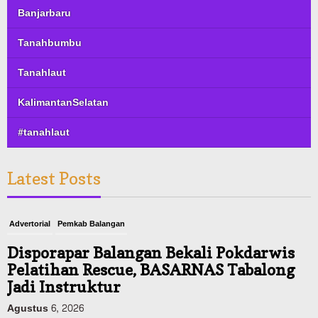
Banjarbaru
Tanahbumbu
Tanahlaut
KalimantanSelatan
#tanahlaut
Latest Posts
Advertorial
Pemkab Balangan
Disporapar Balangan Bekali Pokdarwis
Pelatihan Rescue, BASARNAS Tabalong
Jadi Instruktur
Agustus 6, 2026