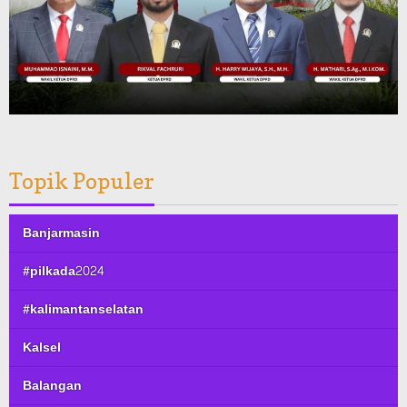
Topik Populer
Banjarmasin
#pilkada2024
#kalimantanselatan
Kalsel
Balangan