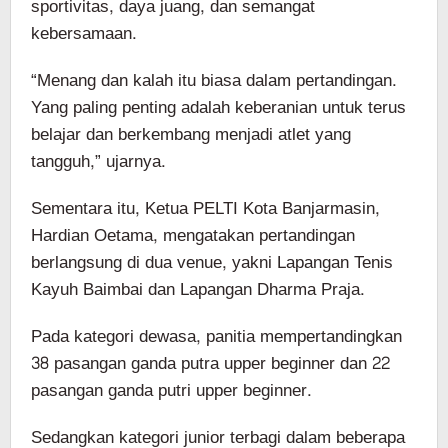
sportivitas, daya juang, dan semangat
kebersamaan.
“Menang dan kalah itu biasa dalam pertandingan.
Yang paling penting adalah keberanian untuk terus
belajar dan berkembang menjadi atlet yang
tangguh,” ujarnya.
Sementara itu, Ketua PELTI Kota Banjarmasin,
Hardian Oetama, mengatakan pertandingan
berlangsung di dua venue, yakni Lapangan Tenis
Kayuh Baimbai dan Lapangan Dharma Praja.
Pada kategori dewasa, panitia mempertandingkan
38 pasangan ganda putra upper beginner dan 22
pasangan ganda putri upper beginner.
Sedangkan kategori junior terbagi dalam beberapa