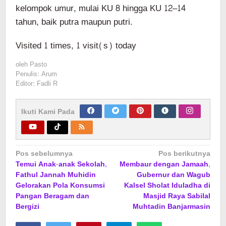
kelompok umur, mulai KU 8 hingga KU 12–14
tahun, baik putra maupun putri.
Visited 1 times, 1 visit(s) today
oleh
Pasto
Penulis: Arum
Editor: Fadli R
Ikuti Kami Pada
Navigasi
Pos sebelumnya
Pos berikutnya
Temui Anak-anak Sekolah,
Membaur dengan Jamaah,
pos
Fathul Jannah Muhidin
Gubernur dan Wagub
Gelorakan Pola Konsumsi
Kalsel Sholat Iduladha di
Pangan Beragam dan
Masjid Raya Sabilal
Bergizi
Muhtadin Banjarmasin