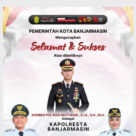
Balangan Juara 1 Lomba B2SA Kalsel, TP
PKK Desa Putat Basiun Andalkan Pangan
Lokal Labu dan Ubi
Agustus 6, 2026
Budaya & Pariwisata
Dinas Kehutanan Kalsel
Objek Wisata Tahura Mandiangin
Ditutup Sementara, Antisipasi
Kebarakan Hutan
Agustus 6, 2026
Kalsel
Kolaborasi dengan DLH Kalsel,
Komunitas Jurnalis di Kalsel Lakukan
Penghijauan di Sungai Rangas
Agustus 6, 2026