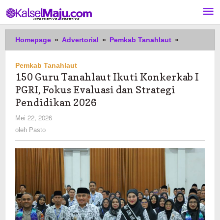
Lewati
ke
konten
150
Homepage
»
Advertorial
»
Pemkab Tanahlaut
»
Guru
Tanahlaut
Pemkab Tanahlaut
Ikuti
150 Guru Tanahlaut Ikuti Konkerkab I
Konkerkab
PGRI, Fokus Evaluasi dan Strategi
I
PGRI,
Pendidikan 2026
Fokus
oleh
Mei 22, 2026
Evaluasi
Pasto
oleh
Pasto
dan
Strategi
Pendidikan
2026