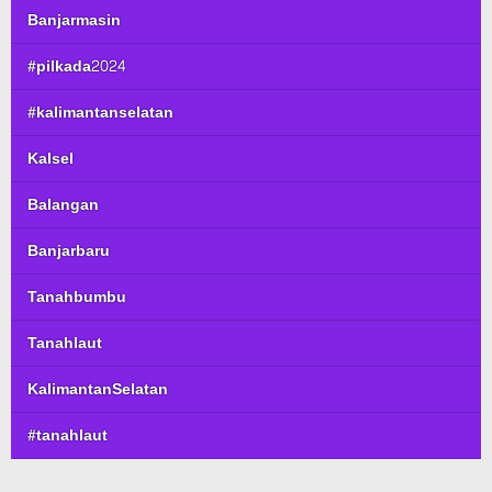
Banjarmasin
#pilkada2024
#kalimantanselatan
Kalsel
Balangan
Banjarbaru
Tanahbumbu
Tanahlaut
KalimantanSelatan
#tanahlaut