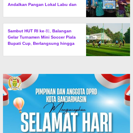
Andalkan Pangan Lokal Labu dan
Ubi
Sambut HUT RI ke-81, Balangan
Gelar Turnamen Mini Soccer Piala
Bupati Cup, Berlangsung hingga
15 Agustus