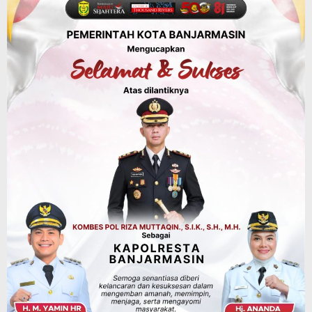
Miliar, Pendapatan 1,2 Triliun Belanja
1,37 Triliun, Tutup Kekurangan dari
SiLPA
Agustus 7, 2026
Kalsel
Operasi Sikat Intan 2026 Berakhir, Polda
Kalsel Amankan Ribuan Miras Hingga
Beberapa Tuak
Agustus 7, 2026
Pemerintahan
Sosial & Keagamaan
Banjarmasin Pilot Project Perlinsos
Digital, Target 30 Persen IKD Masih
Jauh, Komisi II DPR Turun Tangan
Agustus 7, 2026