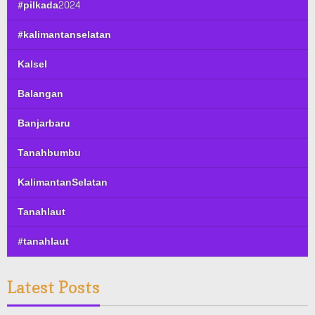
#pilkada2024
#kalimantanselatan
Kalsel
Balangan
Banjarbaru
Tanahbumbu
KalimantanSelatan
Tanahlaut
#tanahlaut
Latest Posts