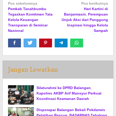
Navigasi
Pos sebelumnya
Pos berikutnya
Pemkab Tanahbumbu
Hari Kartini di
pos
Tegaskan Komitmen Tata
Banjarmasin, Perempuan
Kelola Keuangan
Unjuk Aksi dari Panggung
Transparan di Seminar
Inspirasi hingga Kelola
Nasional
Sampah
Jangan Lewatkan
Silaturahmi ke DPRD Balangan,
Kapolres AKBP Arif Mansyur Perkuat
Koordinasi Keamanan Daerah
Disporapar Balangan Bekali Pokdarwis
Pelatihan Rescue, BASARNAS Tabalong