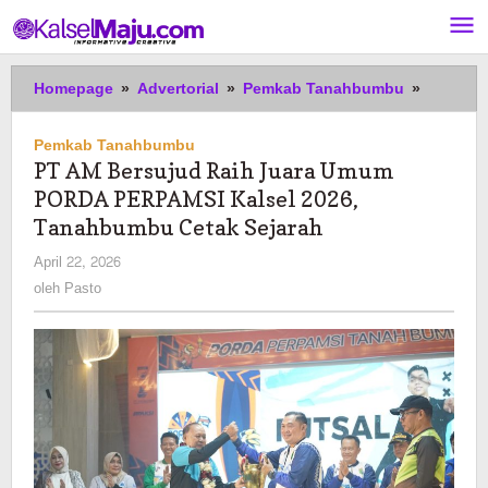
Lewati
ke
konten
PT
Homepage
»
Advertorial
»
Pemkab Tanahbumbu
»
AM
Bersuju
Pemkab Tanahbumbu
Raih
PT AM Bersujud Raih Juara Umum
Juara
PORDA PERPAMSI Kalsel 2026,
Umum
PORDA
Tanahbumbu Cetak Sejarah
PERPAM
oleh
April 22, 2026
Kalsel
Pasto
oleh
Pasto
2026,
Tanahb
Cetak
Sejarah