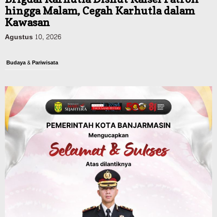
hingga Malam, Cegah Karhutla dalam
Kawasan
Agustus 10, 2026
Budaya & Pariwisata
900 Peserta Ramaikan Wali Kota Cup
Kicau Mania Banjarmasin, Total Hadiah
Rp40 Juta
Agustus 10, 2026
Advertorial
Pemkab Balangan
Rapat Paripurna Balangan Capai
Kesepakatan, Perubahan APBD 2026
Segera Diproses ke Gubernur Kalsel
Agustus 10, 2026