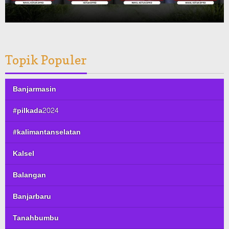
Topik Populer
Banjarmasin
#pilkada2024
#kalimantanselatan
Kalsel
Balangan
Banjarbaru
Tanahbumbu