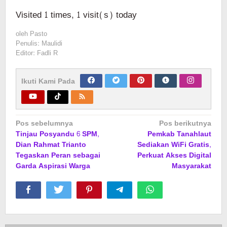
Visited 1 times, 1 visit(s) today
oleh
Pasto
Penulis: Maulidi
Editor: Fadli R
Ikuti Kami Pada
Navigasi
Pos sebelumnya
Pos berikutnya
Tinjau Posyandu 6 SPM,
Pemkab Tanahlaut
pos
Dian Rahmat Trianto
Sediakan WiFi Gratis,
Tegaskan Peran sebagai
Perkuat Akses Digital
Garda Aspirasi Warga
Masyarakat