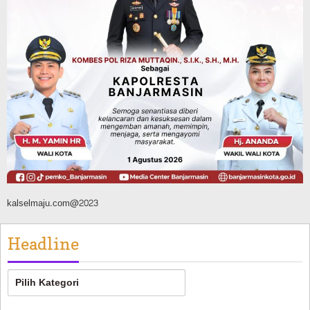
Headline
Pembangunan
Bangunan TPA Darul Falah Cempaka
Direnovasi, Dua Dekade Lebih Belum
Pernah Direhabilitasi Total
Agustus 10, 2026
kalselmaju.com@2023
Headline
Headline