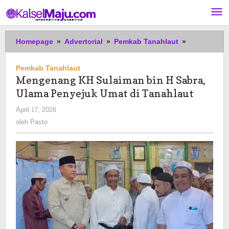
Lewati
ke
konten
Mengenang
Homepage
»
Advertorial
»
Pemkab Tanahlaut
»
KH
Sulaiman
Pemkab Tanahlaut
bin
Mengenang KH Sulaiman bin H Sabra,
H
Ulama Penyejuk Umat di Tanahlaut
Sabra,
Ulama
oleh
April 17, 2026
Penyejuk
Pasto
oleh
Pasto
Umat
di
Tanahlaut